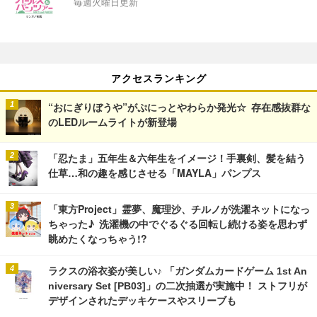
毎週火曜日更新
アクセスランキング
“おにぎりぼうや”がぷにっとやわらか発光☆ 存在感抜群な
のLEDルームライトが新登場
「忍たま」五年生＆六年生をイメージ！手裏剣、髪を結う
仕草…和の趣を感じさせる「MAYLA」パンプス
「東方Project」霊夢、魔理沙、チルノが洗濯ネットになっ
ちゃった♪ 洗濯機の中でぐるぐる回転し続ける姿を思わず
眺めたくなっちゃう!?
ラクスの浴衣姿が美しい♪ 「ガンダムカードゲーム 1st An
niversary Set [PB03]」の二次抽選が実施中！ ストフリが
デザインされたデッキケースやスリーブも