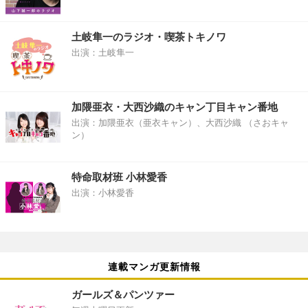
土岐隼一のラジオ・喫茶トキノワ
出演：土岐隼一
加隈亜衣・大西沙織のキャン丁目キャン番地
出演：加隈亜衣（亜衣キャン）、大西沙織 （さおキャ
ン）
特命取材班 小林愛香
出演：小林愛香
連載マンガ更新情報
ガールズ＆パンツァー