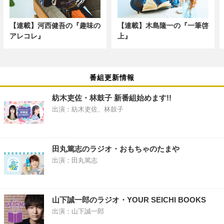
【連載】河西健吾の『趣味の
【連載】木島隆一の『一筆啓
アレコレ』
上』
番組更新情報
紡木吏佐・林鼓子 新番組始めます!!
出演：紡木吏佐、林鼓子
田丸篤志のラジオ・おもちゃのたまや
出演：田丸篤志
山下誠一郎のラジオ・YOUR SEICHI BOOKS
出演：山下誠一郎