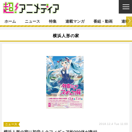
CL
ホーム
ニュース
特集
連載マンガ
番組・動画
連載
ニュース
横浜人形の家
ニュース一覧
アニメ
特集
ゲーム・アプリ
マンガ
特集一覧
カバー
連載マンガ
映画
音楽
インタビュー
レポート
連載マンガ一覧
連載一覧
番組・動画
グッズ
イベント
ラキりす
番組・動画一覧
ラジオ
連載・ブログ
声優
コスプレ
動画
連載・ブログ一覧
コラム
舞台
新帝スタ
編集部ブログ・お知らせ
2018.12.4 Tue 11:00
ニュース
横浜人形の家に初音ミクフィギュア約200体が集結