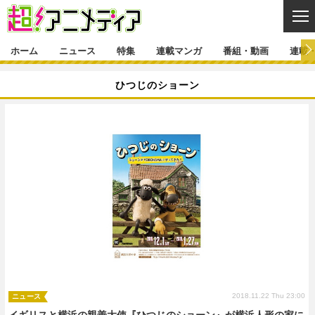
CL
ホーム
ニュース
特集
連載マンガ
番組・動画
連載
ニュース
ひつじのショーン
ニュース一覧
アニメ
特集
ゲーム・アプリ
マンガ
特集一覧
カバー
連載マンガ
映画
音楽
インタビュー
レポート
連載マンガ一覧
連載一覧
番組・動画
グッズ
イベント
ラキりす
番組・動画一覧
ラジオ
連載・ブログ
声優
コスプレ
動画
連載・ブログ一覧
コラム
舞台
新帝スタ
編集部ブログ・お知らせ
2018.11.22 Thu 23:00
ニュース
イギリスと横浜の親善大使『ひつじのショーン』が横浜人形の家に