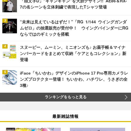
「頭文字D」“ギャンギャン”を大胆デザイン!! AE86＆RX-
7の名シーンを立体刺繍で表現したTシャツ登場
“未来は見えているはずだ！”「RG 1/144 ウイングガンダ
ムゼロ」の抽選販売が受付中！ ウイングバインダーにRG
ならではのギミックを搭載
スヌーピー、ムーミン、ミニオンズも♪ お薬手帳＆マイナ
ンバーカードをまとめて収納「ケアともコレクション」新
登場
iFace「ちいかわ」デザインのiPhone 17 Pro専用カメラレ
ンズプロテクター登場！ ちいかわ、ハチワレ、うさぎの全
3種♪
ランキングをもっと見る
最新雑誌情報