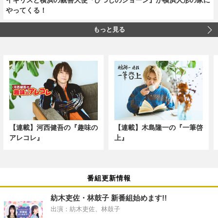
やってくる！
もっと見る
【連載】河西健吾の『趣味の
【連載】木島隆一の『一筆啓
アレコレ』
上』
番組更新情報
紡木吏佐・林鼓子 新番組始めます!!
出演：紡木吏佐、林鼓子