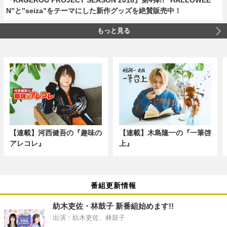
N”と”seiza”をテーマにした新作グッズを絶賛販売中！
もっと見る
【連載】河西健吾の『趣味の
【連載】木島隆一の『一筆啓
アレコレ』
上』
番組更新情報
紡木吏佐・林鼓子 新番組始めます!!
出演：紡木吏佐、林鼓子