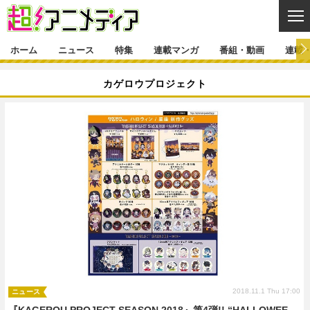
CL
ホーム
ニュース
特集
連載マンガ
番組・動画
連載
ニュース
カゲロウプロジェクト
ニュース一覧
アニメ
特集
ゲーム・アプリ
マンガ
特集一覧
カバー
連載マンガ
映画
音楽
インタビュー
レポート
連載マンガ一覧
連載一覧
番組・動画
グッズ
イベント
ラキりす
番組・動画一覧
ラジオ
連載・ブログ
声優
コスプレ
動画
連載・ブログ一覧
コラム
舞台
新帝スタ
編集部ブログ・お知らせ
2018.11.1 Thu 17:00
ニュース
『KAGEROU PROJECT SEASON 2018』第4弾!! “HALLOWEE