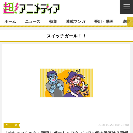
CL
ホーム
ニュース
特集
連載マンガ
番組・動画
連載
ニュース
スイッチガール！！
ニュース一覧
アニメ
特集
ゲーム・アプリ
マンガ
特集一覧
カバー
連載マンガ
映画
音楽
インタビュー
レポート
連載マンガ一覧
連載一覧
番組・動画
グッズ
イベント
ラキりす
番組・動画一覧
ラジオ
連載・ブログ
声優
コスプレ
動画
連載・ブログ一覧
コラム
舞台
新帝スタ
編集部ブログ・お知らせ
2018.10.23 Tue 23:00
ニュース
「めちゃコミック」調査レポートハロウィンで人気の仮装は？恋愛