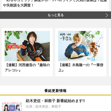
や失敗談を大調査！
もっと見る
【連載】河西健吾の『趣味の
【連載】木島隆一の『一筆啓
アレコレ』
上』
番組更新情報
紡木吏佐・林鼓子 新番組始めます!!
出演：紡木吏佐、林鼓子