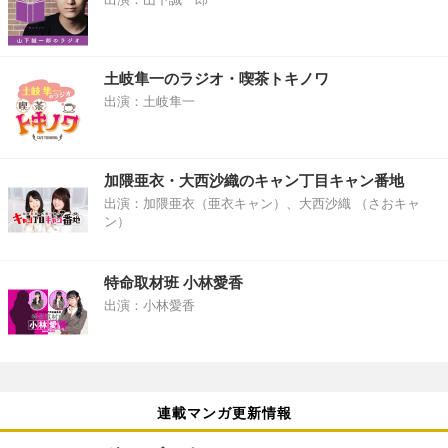
土岐隼一のラジオ・喫茶トキノワ
出演：土岐隼一
加隈亜衣・大西沙織のキャン丁目キャン番地
出演：加隈亜衣（亜衣キャン）、大西沙織 （さおキャ
ン）
特命取材班 小林愛香
出演：小林愛香
連載マンガ更新情報