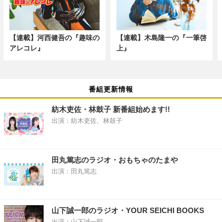
【連載】河西健吾の『趣味の
【連載】木島隆一の『一筆啓
アレコレ』
上』
番組更新情報
紡木吏佐・林鼓子 新番組始めます!!
出演：紡木吏佐、林鼓子
田丸篤志のラジオ・おもちゃのたまや
出演：田丸篤志
山下誠一郎のラジオ・YOUR SEICHI BOOKS
出演：山下誠一郎