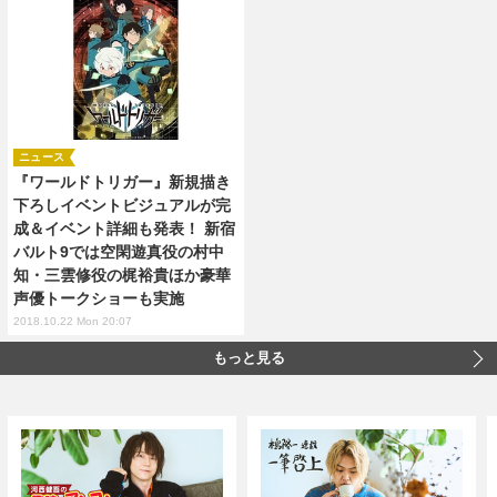
ニュース
『ワールドトリガー』新規描き
下ろしイベントビジュアルが完
成＆イベント詳細も発表！ 新宿
バルト9では空閑遊真役の村中
知・三雲修役の梶裕貴ほか豪華
声優トークショーも実施
2018.10.22 Mon 20:07
もっと見る