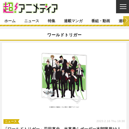
CL
ホーム
ニュース
特集
連載マンガ
番組・動画
連載
ニュース
ワールドトリガー
ニュース一覧
アニメ
特集
ゲーム・アプリ
マンガ
特集一覧
カバー
連載マンガ
映画
音楽
インタビュー
レポート
連載マンガ一覧
連載一覧
番組・動画
グッズ
イベント
ラキりす
番組・動画一覧
ラジオ
連載・ブログ
声優
コスプレ
動画
連載・ブログ一覧
コラム
舞台
新帝スタ
編集部ブログ・お知らせ
2023.2.16 Thu 18:30
ニュース
「ワールドトリガー」忍田真史、当真勇らボーダー本部隊員10人