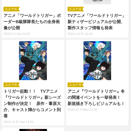
ニュース
ニュース
アニメ「ワールドトリガー」ボ
TVアニメ「ワールドトリガー」
ーダーB級隊隊長たちの全身画
新ティザービジュアルが公開、
像が公開
製作スタッフ情報も発表
2020.5.2 Sat 23:30
2020.4.3 Fri 12:00
ニュース
ニュース
トリガー起動！！ TVアニメ
アニメ『ワールドトリガー』冬
『ワールドトリガー』新シーズ
の関連イベントを一挙発表！
ン制作が決定！ 原作・葦原大
新規描き下ろしビジュアルも！
介、キャスト陣からコメント到
2019.12.4 Wed 21:00
着
2019.12.21 Sat 13:00