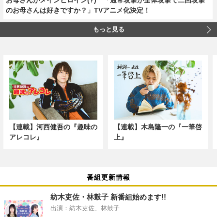
のお母さんは好きですか？」TVアニメ化決定！
もっと見る
【連載】河西健吾の『趣味の
【連載】木島隆一の『一筆啓
アレコレ』
上』
番組更新情報
紡木吏佐・林鼓子 新番組始めます!!
出演：紡木吏佐、林鼓子