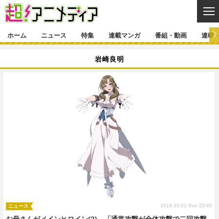
CL
ホーム
ニュース
特集
連載マンガ
番組・動画
連載
ニュース
岩崎良明
ニュース一覧
アニメ
特集
ゲーム・アプリ
マンガ
特集一覧
カバー
連載マンガ
映画
音楽
インタビュー
レポート
連載マンガ一覧
連載一覧
番組・動画
グッズ
イベント
ラキりす
番組・動画一覧
ラジオ
連載・ブログ
声優
コスプレ
動画
連載・ブログ一覧
コラム
舞台
新帝スタ
編集部ブログ・お知らせ
2018.10.21 Sun 22:45
ニュース
お母さんがメインヒロイン(?) 「通常攻撃が全体攻撃で二回攻撃