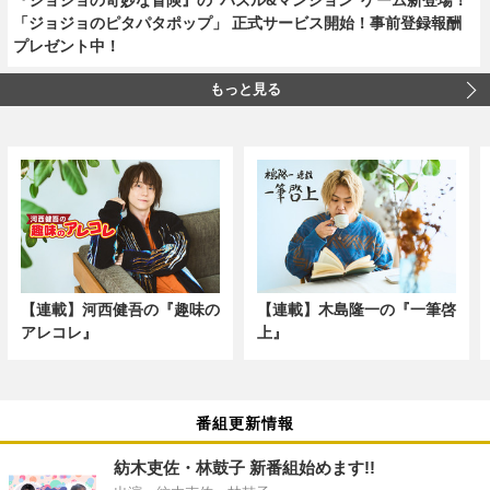
「ジョジョのピタパタポップ」 正式サービス開始！事前登録報酬
プレゼント中！
もっと見る
【連載】河西健吾の『趣味の
【連載】木島隆一の『一筆啓
アレコレ』
上』
番組更新情報
紡木吏佐・林鼓子 新番組始めます!!