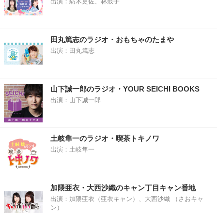
出演：紡木吏佐、林鼓子
田丸篤志のラジオ・おもちゃのたまや
出演：田丸篤志
山下誠一郎のラジオ・YOUR SEICHI BOOKS
出演：山下誠一郎
土岐隼一のラジオ・喫茶トキノワ
出演：土岐隼一
加隈亜衣・大西沙織のキャン丁目キャン番地
出演：加隈亜衣（亜衣キャン）、大西沙織 （さおキャ
ン）