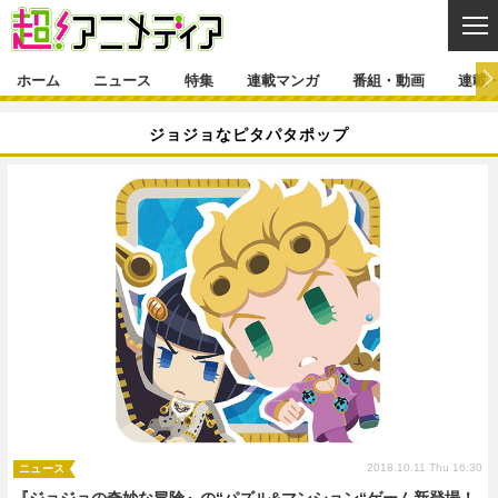
CL
ホーム
ニュース
特集
連載マンガ
番組・動画
連載
ニュース
ジョジョなピタパタポップ
ニュース一覧
アニメ
特集
ゲーム・アプリ
マンガ
特集一覧
カバー
連載マンガ
映画
音楽
インタビュー
レポート
連載マンガ一覧
連載一覧
番組・動画
グッズ
イベント
ラキりす
番組・動画一覧
ラジオ
連載・ブログ
声優
コスプレ
動画
連載・ブログ一覧
コラム
舞台
新帝スタ
編集部ブログ・お知らせ
2018.10.11 Thu 16:30
ニュース
『ジョジョの奇妙な冒険』の“パズル&マンション“ゲーム新登場！