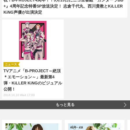
+』4周年記念特番SP放送決定！ 志倉千代丸、西川貴教とKiLLER
KiNG声優が出演決定
ニュース
TVアニメ「B-PROJECT～絶頂
＊エモーション～」最新第4
弾・KiLLER KiNGのビジュアル
公開！
2018.10.10 Wed 17:00
もっと見る