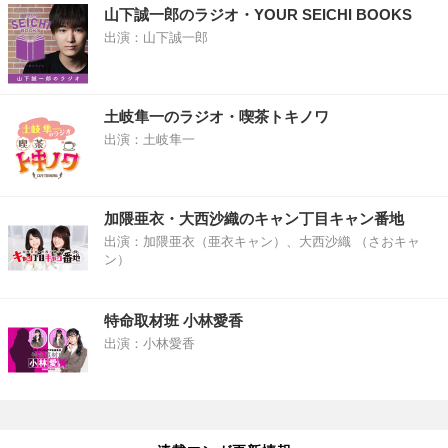
山下誠一郎のラジオ・YOUR SEICHI BOOKS
出演：山下誠一郎
土岐隼一のラジオ・喫茶トキノワ
出演：土岐隼一
加隈亜衣・大西沙織のキャン丁目キャン番地
出演：加隈亜衣（亜衣キャン）、大西沙織 （さおキャ
ン）
特命取材班 小林愛香
出演：小林愛香