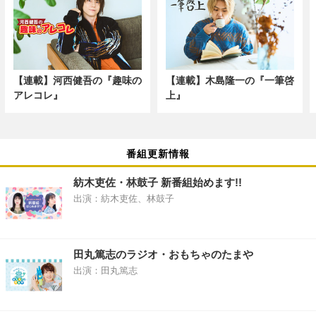
【連載】河西健吾の『趣味の
【連載】木島隆一の『一筆啓
アレコレ』
上』
番組更新情報
紡木吏佐・林鼓子 新番組始めます!!
出演：紡木吏佐、林鼓子
田丸篤志のラジオ・おもちゃのたまや
出演：田丸篤志