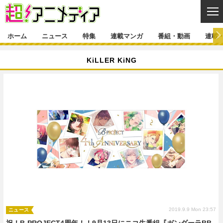
CL
ホーム
ニュース
特集
連載マンガ
番組・動画
連載
ニュース
KiLLER KiNG
ニュース一覧
アニメ
特集
ゲーム・アプリ
マンガ
特集一覧
カバー
連載マンガ
映画
音楽
インタビュー
レポート
連載マンガ一覧
連載一覧
番組・動画
グッズ
イベント
ラキりす
番組・動画一覧
ラジオ
連載・ブログ
声優
コスプレ
動画
連載・ブログ一覧
コラム
舞台
新帝スタ
編集部ブログ・お知らせ
2019.9.9 Mon 23:57
ニュース
祝！B-PROJECT4周年！！9月13日にニコ生番組『ガンダーラBB