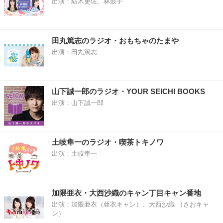
出演：紡木吏佐、林鼓子
田丸篤志のラジオ・おもちゃのたまや
出演：田丸篤志
山下誠一郎のラジオ・YOUR SEICHI BOOKS
出演：山下誠一郎
土岐隼一のラジオ・喫茶トキノワ
出演：土岐隼一
加隈亜衣・大西沙織のキャン丁目キャン番地
出演：加隈亜衣（亜衣キャン）、大西沙織 （さおキャ
ン）