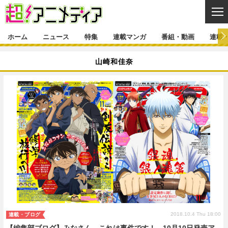
CL
ホーム
ニュース
特集
連載マンガ
番組・動画
連載
ニュース
山崎和佳奈
ニュース一覧
アニメ
特集
ゲーム・アプリ
マンガ
特集一覧
カバー
連載マンガ
映画
音楽
インタビュー
レポート
連載マンガ一覧
連載一覧
番組・動画
グッズ
イベント
ラキりす
番組・動画一覧
ラジオ
連載・ブログ
声優
コスプレ
動画
連載・ブログ一覧
コラム
舞台
新帝スタ
編集部ブログ・お知らせ
2018.10.4 Thu 18:00
連載・ブログ
【編集部ブログ】みなさん、これは事件です！ 10月10日発売ア