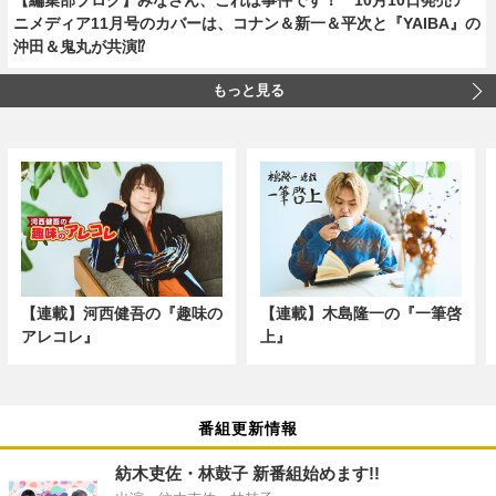
ニメディア11月号のカバーは、コナン＆新一＆平次と『YAIBA』の
沖田＆鬼丸が共演⁉
もっと見る
【連載】河西健吾の『趣味の
【連載】木島隆一の『一筆啓
アレコレ』
上』
番組更新情報
紡木吏佐・林鼓子 新番組始めます!!