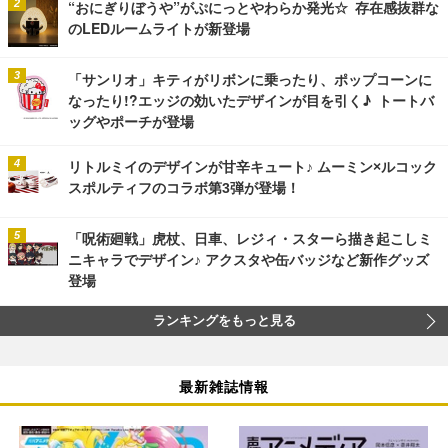
“おにぎりぼうや”がぷにっとやわらか発光☆ 存在感抜群な
のLEDルームライトが新登場
「サンリオ」キティがリボンに乗ったり、ポップコーンに
なったり!?エッジの効いたデザインが目を引く♪ トートバ
ッグやポーチが登場
リトルミイのデザインが甘辛キュート♪ ムーミン×ルコック
スポルティフのコラボ第3弾が登場！
「呪術廻戦」虎杖、日車、レジィ・スターら描き起こしミ
ニキャラでデザイン♪ アクスタや缶バッジなど新作グッズ
登場
ランキングをもっと見る
最新雑誌情報