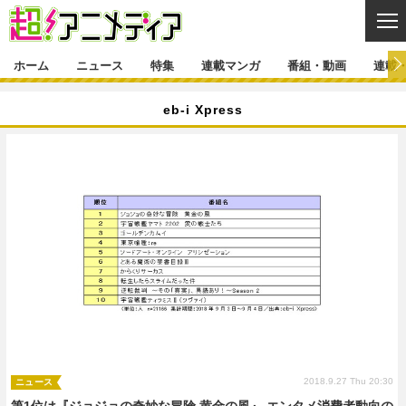
CL
ホーム
ニュース
特集
連載マンガ
番組・動画
連載
ニュース
eb-i Xpress
ニュース一覧
アニメ
特集
ゲーム・アプリ
マンガ
特集一覧
カバー
連載マンガ
映画
音楽
インタビュー
レポート
連載マンガ一覧
連載一覧
番組・動画
グッズ
イベント
ラキりす
番組・動画一覧
ラジオ
連載・ブログ
声優
コスプレ
動画
連載・ブログ一覧
コラム
舞台
新帝スタ
編集部ブログ・お知らせ
2018.9.27 Thu 20:30
ニュース
第1位は『ジョジョの奇妙な冒険 黄金の風』 エンタメ消費者動向の