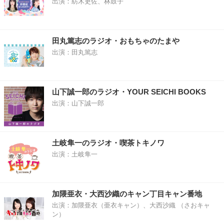
出演：紡木吏佐、林鼓子
田丸篤志のラジオ・おもちゃのたまや
出演：田丸篤志
山下誠一郎のラジオ・YOUR SEICHI BOOKS
出演：山下誠一郎
土岐隼一のラジオ・喫茶トキノワ
出演：土岐隼一
加隈亜衣・大西沙織のキャン丁目キャン番地
出演：加隈亜衣（亜衣キャン）、大西沙織 （さおキャ
ン）