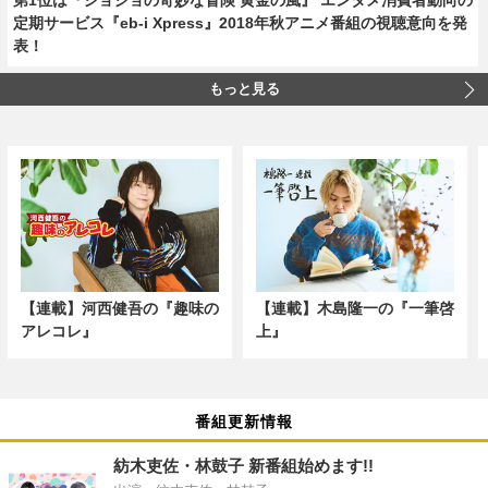
定期サービス『eb-i Xpress』2018年秋アニメ番組の視聴意向を発
表！
もっと見る
【連載】河西健吾の『趣味の
【連載】木島隆一の『一筆啓
アレコレ』
上』
番組更新情報
紡木吏佐・林鼓子 新番組始めます!!