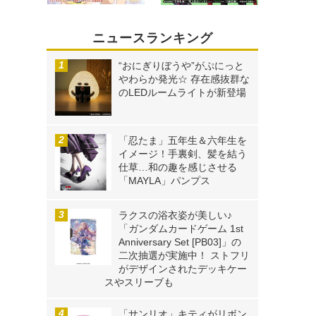
ニュースランキング
“おにぎりぼうや”がぷにっと
やわらか発光☆ 存在感抜群な
のLEDルームライトが新登場
「忍たま」五年生＆六年生を
イメージ！手裏剣、髪を結う
仕草…和の趣を感じさせる
「MAYLA」パンプス
ラクスの浴衣姿が美しい♪
「ガンダムカードゲーム 1st
Anniversary Set [PB03]」の
二次抽選が実施中！ ストフリ
がデザインされたデッキケー
スやスリーブも
「サンリオ」キティがリボン