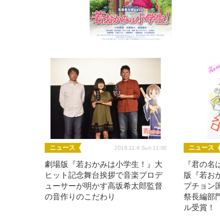
ニュース
ニュース
2018.11.4 Sun 11:00
劇場版『若おかみは小学生！』大
『君の名
ヒット記念舞台挨拶で音楽プロデ
版『若お
ューサーが明かす高坂希太郎監督
プチョン
の音作りのこだわり
祭長編部
ル受賞！