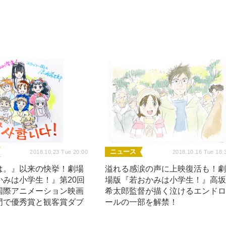
ニュース
2018.10.23 Tue 20:00
2018.10.16 Tue 18:
は。』以来の快挙！劇場
溢れる感涙の声に上映復活も！
かみは小学生！』第20回
場版『若おかみは小学生！』高
国際アニメーション映画
希太郎監督が描く泣けるエンド
門で優秀賞と観客賞ダブ
ールの一部を解禁！