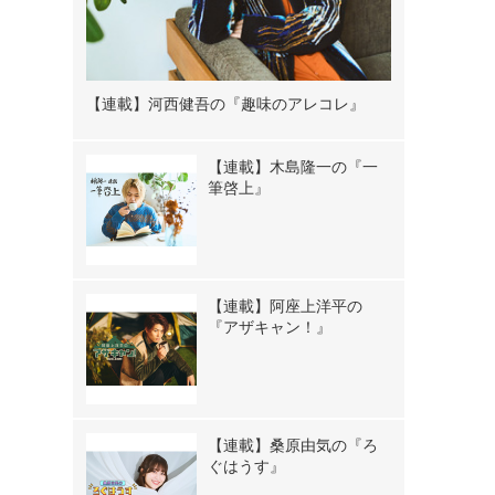
【連載】河西健吾の『趣味のアレコレ』
【連載】木島隆一の『一
筆啓上』
【連載】阿座上洋平の
『アザキャン！』
【連載】桑原由気の『ろ
ぐはうす』