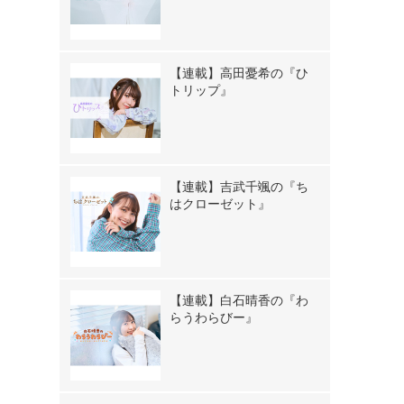
【連載】高田憂希の『ひ
トリップ』
【連載】吉武千颯の『ち
はクローゼット』
【連載】白石晴香の『わ
らうわらびー』