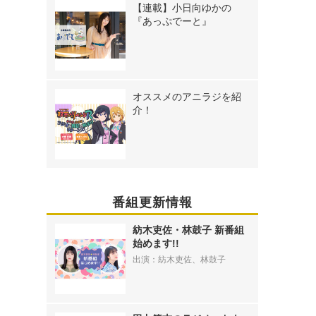
【連載】小日向ゆかの
『あっぷでーと』
オススメのアニラジを紹
介！
番組更新情報
紡木吏佐・林鼓子 新番組
始めます!!
出演：紡木吏佐、林鼓子