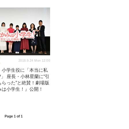
2018.9.24 Mon 12:00
、小学生役に「本当に私
?」 座長・小林星蘭に“引
もらった”と絶賛！劇場版
みは小学生！』公開！
Page 1 of 1