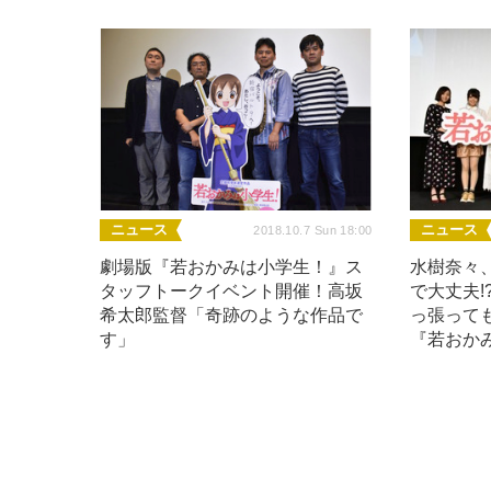
ニュース
ニュース
2018.10.7 Sun 18:00
劇場版『若おかみは小学生！』ス
水樹奈々
タッフトークイベント開催！高坂
で大丈夫!
希太郎監督「奇跡のような作品で
っ張って
す」
『若おか