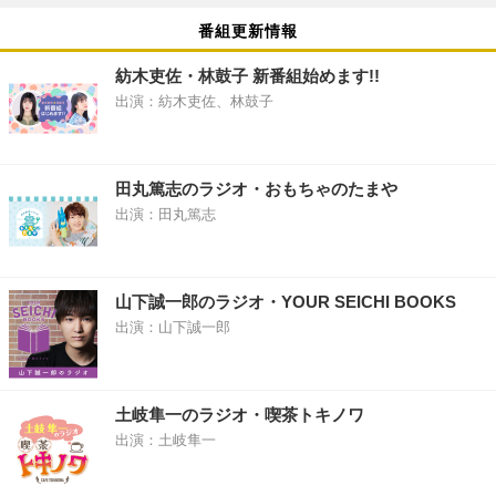
番組更新情報
紡木吏佐・林鼓子 新番組始めます!!
出演：紡木吏佐、林鼓子
田丸篤志のラジオ・おもちゃのたまや
出演：田丸篤志
山下誠一郎のラジオ・YOUR SEICHI BOOKS
出演：山下誠一郎
土岐隼一のラジオ・喫茶トキノワ
出演：土岐隼一