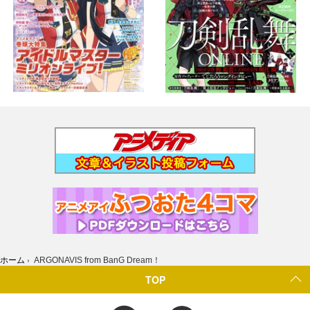
ホーム
›
ARGONAVIS from BanG Dream！
TOP