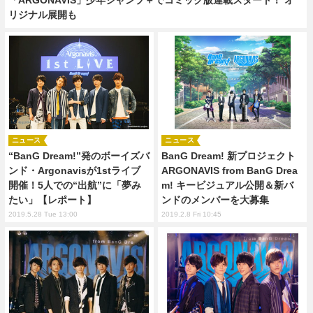
リジナル展開も
ニュース
ニュース
“BanG Dream!”発のボーイズバ
BanG Dream! 新プロジェクト
ンド・Argonavisが1stライブ
ARGONAVIS from BanG Drea
開催！5人での“出航”に「夢み
m! キービジュアル公開＆新バ
たい」【レポート】
ンドのメンバーを大募集
2019.5.28 Tue 13:00
2019.2.8 Fri 10:45