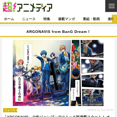
CL
ホーム
ニュース
特集
連載マンガ
番組・動画
連載
ニュース
ARGONAVIS from BanG Dream！
ニュース一覧
アニメ
特集
ゲーム・アプリ
マンガ
特集一覧
カバー
連載マンガ
映画
音楽
インタビュー
レポート
連載マンガ一覧
連載一覧
番組・動画
グッズ
イベント
ラキりす
番組・動画一覧
ラジオ
連載・ブログ
声優
コスプレ
動画
連載・ブログ一覧
コラム
舞台
新帝スタ
編集部ブログ・お知らせ
2020.8.11 Tue 22:00
ニュース
「ARGONAVIS」少年ジャンプ＋でコミック版連載スタート！ オ