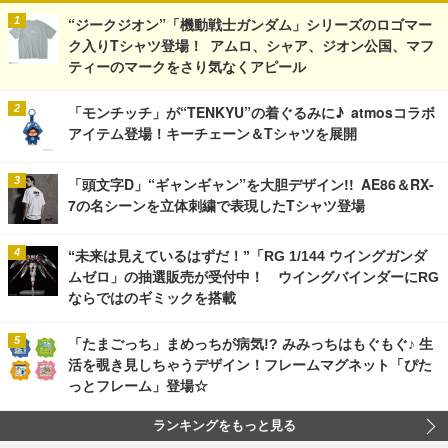
“ジークジオン”「機動戦士ガンダム」シリーズのロゴマー
ク入りTシャツ登場！ アムロ、シャア、ジオン公国、マフ
ティーのマークをさり気なくアピール
「モンチッチ」が“TENKYU”の着ぐるみに♪ atmosコラボ
アイテム登場！キーチェーン＆Tシャツを展開
「頭文字D」“ギャンギャン”を大胆デザイン!! AE86＆RX-
7の名シーンを立体刺繍で表現したTシャツ登場
“未来は見えているはずだ！”「RG 1/144 ウイングガンダ
ムゼロ」の抽選販売が受付中！ ウイングバインダーにRG
ならではのギミックを搭載
「たまごっち」まめっちが病気!? みみっちはもぐもぐ♪ 生
活を覗き見しちゃうデザイン！フレームマグネット「ぴた
っとフレーム」登場☆
ランキングをもっと見る