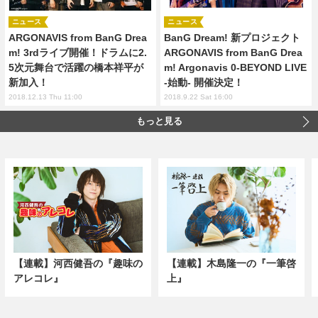
ニュース
ニュース
ARGONAVIS from BanG Drea
BanG Dream! 新プロジェクト
m! 3rdライブ開催！ドラムに2.
ARGONAVIS from BanG Drea
5次元舞台で活躍の橋本祥平が
m! Argonavis 0-BEYOND LIVE
新加入！
-始動- 開催決定！
2018.12.13 Thu 11:00
2018.9.22 Sat 16:00
もっと見る
【連載】河西健吾の『趣味の
【連載】木島隆一の『一筆啓
アレコレ』
上』