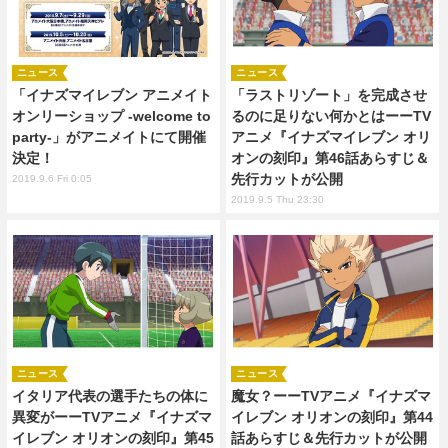
ニュース
ニュース
「イナズマイレブン アニメイト
「ラストリゾート」を完成させ
オンリーショップ -welcome to
るのに足りない何かとはーーTV
party-」がアニメイトにて開催
アニメ『イナズマイレブン オリ
決定！
オンの刻印』第46話あらすじ＆
先行カットが公開
2019.9.6 Fri 0:05
2019.9.5 Thu 23:30
ニュース
ニュース
イタリア代表の選手たちの体に
魔女？ーーTVアニメ『イナズマ
異変がーーTVアニメ『イナズマ
イレブン オリオンの刻印』第44
イレブン オリオンの刻印』第45
話あらすじ＆先行カットが公開