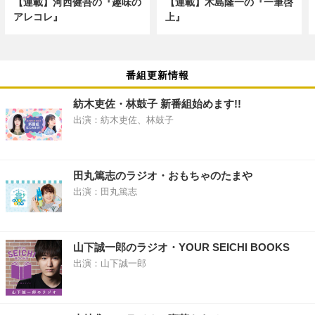
【連載】河西健吾の『趣味の
【連載】木島隆一の『一筆啓
アレコレ』
上』
番組更新情報
紡木吏佐・林鼓子 新番組始めます!!
出演：紡木吏佐、林鼓子
田丸篤志のラジオ・おもちゃのたまや
出演：田丸篤志
山下誠一郎のラジオ・YOUR SEICHI BOOKS
出演：山下誠一郎