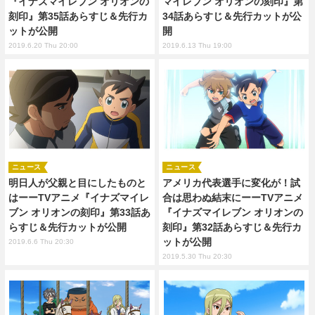
『イナズマイレブン オリオンの
マイレブン オリオンの刻印』第
刻印』第35話あらすじ＆先行カ
34話あらすじ＆先行カットが公
ットが公開
開
2019.6.20 Thu 20:00
2019.6.13 Thu 19:00
ニュース
ニュース
明日人が父親と目にしたものと
アメリカ代表選手に変化が！試
はーーTVアニメ『イナズマイレ
合は思わぬ結末にーーTVアニメ
ブン オリオンの刻印』第33話あ
『イナズマイレブン オリオンの
らすじ＆先行カットが公開
刻印』第32話あらすじ＆先行カ
ットが公開
2019.6.6 Thu 20:30
2019.5.30 Thu 20:30