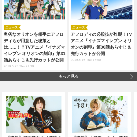
ニュース
ニュース
卑劣なオリオンを相手にアフロ
アフロディの必殺技が炸裂！TV
ディらが用意した秘策と
アニメ『イナズマイレブン オリ
は……！？TVアニメ『イナズマ
オンの刻印』第30話あらすじ＆
イレブン オリオンの刻印』第31
先行カットが公開
話あらすじ＆先行カットが公開
2019.5.16 Thu 17:00
2019.5.23 Thu 21:30
もっと見る