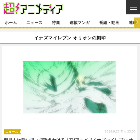
CL
ホーム
ニュース
特集
連載マンガ
番組・動画
連載
ニュース
イナズマイレブン オリオンの刻印
ニュース一覧
アニメ
特集
ゲーム・アプリ
マンガ
特集一覧
カバー
連載マンガ
映画
音楽
インタビュー
レポート
連載マンガ一覧
連載一覧
番組・動画
グッズ
イベント
ラキりす
番組・動画一覧
ラジオ
連載・ブログ
声優
コスプレ
動画
連載・ブログ一覧
コラム
舞台
新帝スタ
編集部ブログ・お知らせ
2019.9.26 Thu 23:00
ニュース
明日人は強い思いで訴えかける！TVアニメ『イナズマイレブン オ