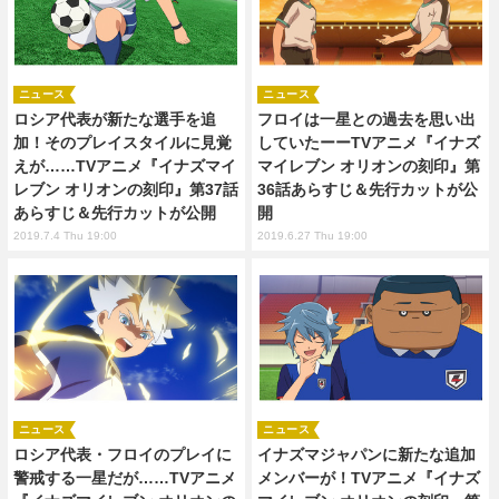
ニュース
ニュース
ロシア代表が新たな選手を追
フロイは一星との過去を思い出
加！そのプレイスタイルに見覚
していたーーTVアニメ『イナズ
えが……TVアニメ『イナズマイ
マイレブン オリオンの刻印』第
レブン オリオンの刻印』第37話
36話あらすじ＆先行カットが公
あらすじ＆先行カットが公開
開
2019.7.4 Thu 19:00
2019.6.27 Thu 19:00
ニュース
ニュース
ロシア代表・フロイのプレイに
イナズマジャパンに新たな追加
警戒する一星だが……TVアニメ
メンバーが！TVアニメ『イナズ