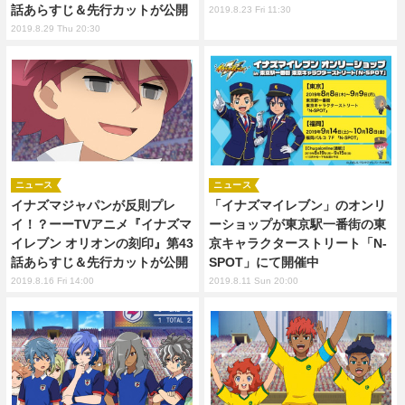
話あらすじ＆先行カットが公開
2019.8.23 Fri 11:30
2019.8.29 Thu 20:30
ニュース
ニュース
イナズマジャパンが反則プレ
「イナズマイレブン」のオンリ
イ！？ーーTVアニメ『イナズマ
ーショップが東京駅一番街の東
イレブン オリオンの刻印』第43
京キャラクターストリート「N-
話あらすじ＆先行カットが公開
SPOT」にて開催中
2019.8.16 Fri 14:00
2019.8.11 Sun 20:00