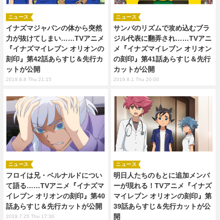
ニュース
ニュース
イナズマジャパンの体から突然
サンバのリズムで攻め込むブラ
力が抜けてしまい……TVアニメ
ジル代表に翻弄され……TVアニ
『イナズマイレブン オリオンの
メ『イナズマイレブン オリオン
刻印』第42話あらすじ＆先行カ
の刻印』第41話あらすじ＆先行
ットが公開
カットが公開
2019.8.8 Thu 21:15
2019.8.1 Thu 20:00
ニュース
ニュース
フロイは兄・ベルナルドについ
明日人たちのもとに追加メンバ
て語る……TVアニメ『イナズマ
ーが現れる！TVアニメ『イナズ
イレブン オリオンの刻印』第40
マイレブン オリオンの刻印』第
話あらすじ＆先行カットが公開
39話あらすじ＆先行カットが公
開
2019.7.25 Thu 17:30