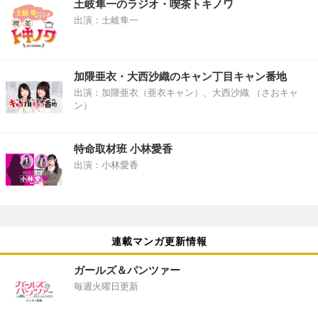
土岐隼一のラジオ・喫茶トキノワ
出演：土岐隼一
加隈亜衣・大西沙織のキャン丁目キャン番地
出演：加隈亜衣（亜衣キャン）、大西沙織 （さおキャ
ン）
特命取材班 小林愛香
出演：小林愛香
連載マンガ更新情報
ガールズ＆パンツァー
毎週火曜日更新