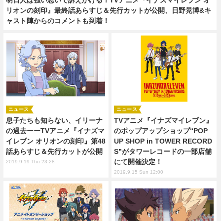
リオンの刻印』最終話あらすじ＆先行カットが公開、日野晃博&キ
ャスト陣からのコメントも到着！
ニュース
ニュース
息子たちも知らない、イリーナ
TVアニメ『イナズマイレブン』
の過去ーーTVアニメ『イナズマ
のポップアップショップ“POP
イレブン オリオンの刻印』第48
UP SHOP in TOWER RECORD
話あらすじ＆先行カットが公開
S”がタワーレコードの一部店舗
にて開催決定！
2019.9.19 Thu 23:28
2019.9.15 Sun 12:00