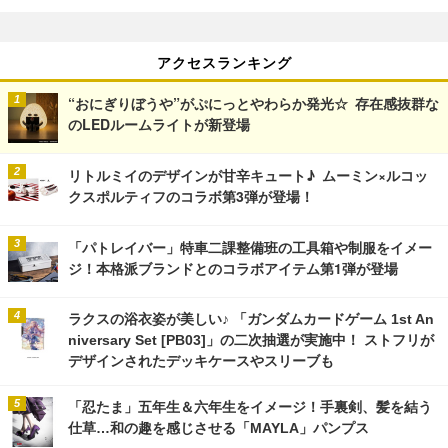
アクセスランキング
“おにぎりぼうや”がぷにっとやわらか発光☆ 存在感抜群な
のLEDルームライトが新登場
リトルミイのデザインが甘辛キュート♪ ムーミン×ルコッ
クスポルティフのコラボ第3弾が登場！
「パトレイバー」特車二課整備班の工具箱や制服をイメー
ジ！本格派ブランドとのコラボアイテム第1弾が登場
ラクスの浴衣姿が美しい♪ 「ガンダムカードゲーム 1st An
niversary Set [PB03]」の二次抽選が実施中！ ストフリが
デザインされたデッキケースやスリーブも
「忍たま」五年生＆六年生をイメージ！手裏剣、髪を結う
仕草…和の趣を感じさせる「MAYLA」パンプス