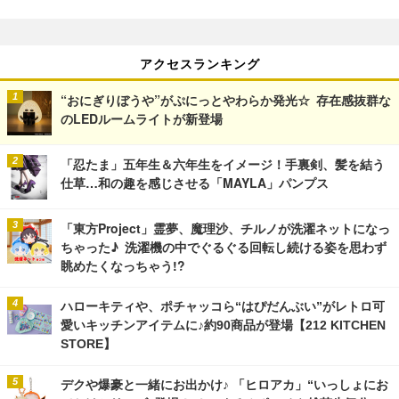
アクセスランキング
“おにぎりぼうや”がぷにっとやわらか発光☆ 存在感抜群な
のLEDルームライトが新登場
「忍たま」五年生＆六年生をイメージ！手裏剣、髪を結う
仕草…和の趣を感じさせる「MAYLA」パンプス
「東方Project」霊夢、魔理沙、チルノが洗濯ネットになっ
ちゃった♪ 洗濯機の中でぐるぐる回転し続ける姿を思わず
眺めたくなっちゃう!?
ハローキティや、ポチャッコら“はぴだんぶい”がレトロ可
愛いキッチンアイテムに♪約90商品が登場【212 KITCHEN
STORE】
デクや爆豪と一緒にお出かけ♪ 「ヒロアカ」“いっしょにお