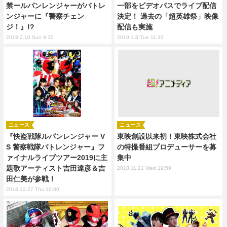
禁ールパンレンジャーがパトレ
一部をビデオパスでライブ配信
ンジャーに『警察チェン
決定！ 過去の「超英雄祭」映像
ジ！』!?
配信も実施
2019.2.10 Sun 9:30
2019.1.8 Tue 11:30
ニュース
ニュース
『快盗戦隊ルパンレンジャー V
東映創設以来初！東映株式会社
S 警察戦隊パトレンジャー』フ
の特撮番組プロデューサーを募
ァイナルライブツアー2019に主
集中
題歌アーティスト吉田達彦＆吉
2018.11.21 Wed 19:59
田仁美が参戦！
2018.12.27 Thu 10:00