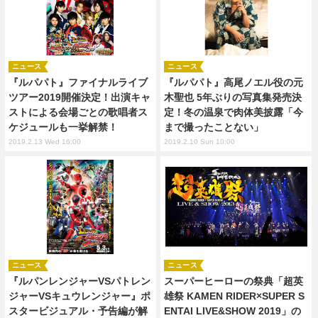
ニュース
ニュース
『ルパパト』ファイナルライブ
『ルパパト』高尾ノエル役の元
ツアー2019開催決定！出演キャ
木聖也 5年ぶりの写真集発売決
ストによる会場ごとの歌唱者ス
定！冬の温泉で肉体美披露「今
ケジュールも一挙解禁！
まで撮ったことない」
2019.2.13 Wed 16:00
2019.2.10 Sun 10:00
ニュース
ニュース
『ルパンレンジャーVSパトレン
スーパーヒーローの祭典「超英
ジャーVSキュウレンジャー』ポ
雄祭 KAMEN RIDER×SUPER S
スタービジュアル・予告編が解
ENTAI LIVE&SHOW 2019」の