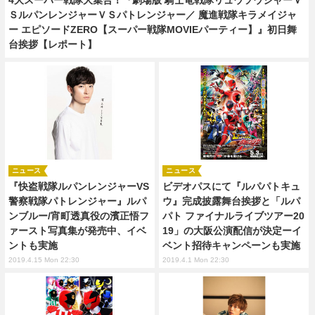
ＳルパンレンジャーＶＳパトレンジャー／ 魔進戦隊キラメイジャ
ー エピソードZERO【スーパー戦隊MOVIEパーティー】』初日舞
台挨拶【レポート】
ニュース
ニュース
『快盗戦隊ルパンレンジャーVS
ビデオパスにて『ルパパトキュ
警察戦隊パトレンジャー』ルパ
ウ』完成披露舞台挨拶と「ルパ
ンブルー/宵町透真役の濱正悟フ
パト ファイナルライブツアー20
ァースト写真集が発売中、イベ
19」の大阪公演配信が決定ーイ
ントも実施
ベント招待キャンペーンも実施
2019.4.15 Mon 22:30
2019.4.1 Mon 22:30