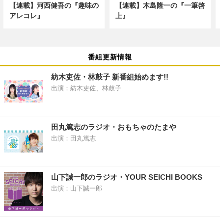
【連載】河西健吾の『趣味の
【連載】木島隆一の『一筆啓
アレコレ』
上』
番組更新情報
紡木吏佐・林鼓子 新番組始めます!!
出演：紡木吏佐、林鼓子
田丸篤志のラジオ・おもちゃのたまや
出演：田丸篤志
山下誠一郎のラジオ・YOUR SEICHI BOOKS
出演：山下誠一郎