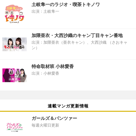
土岐隼一のラジオ・喫茶トキノワ
出演：土岐隼一
加隈亜衣・大西沙織のキャン丁目キャン番地
出演：加隈亜衣（亜衣キャン）、大西沙織 （さおキャ
ン）
特命取材班 小林愛香
出演：小林愛香
連載マンガ更新情報
ガールズ＆パンツァー
毎週火曜日更新