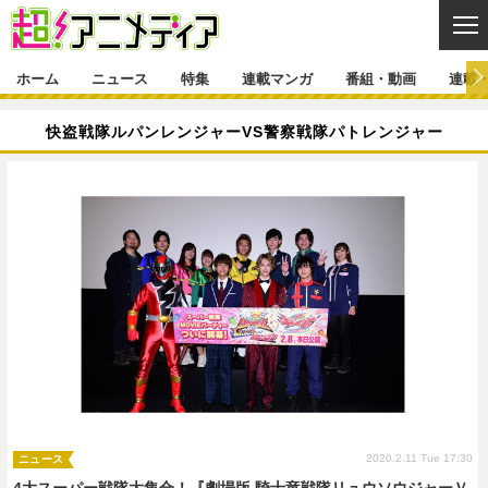
CL
ホーム
ニュース
特集
連載マンガ
番組・動画
連載
ニュース
快盗戦隊ルパンレンジャーVS警察戦隊パトレンジャー
ニュース一覧
アニメ
特集
ゲーム・アプリ
マンガ
特集一覧
カバー
連載マンガ
映画
音楽
インタビュー
レポート
連載マンガ一覧
連載一覧
番組・動画
グッズ
イベント
ラキりす
番組・動画一覧
ラジオ
連載・ブログ
声優
コスプレ
動画
連載・ブログ一覧
コラム
舞台
新帝スタ
編集部ブログ・お知らせ
2020.2.11 Tue 17:30
ニュース
4大スーパー戦隊大集合！『劇場版 騎士竜戦隊リュウソウジャーＶ