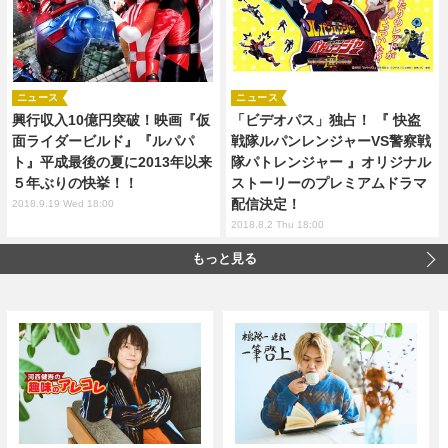
ニュース
ニュース
興行収入10億円突破！映画『仮
「ビデオパス」独占！ 『 快盗
面ライダービルド』『ルパパ
戦隊ルパンレンジャーVS警察戦
ト』平成最後の夏に2013年以来
隊パトレンジャー 』オリジナル
５年ぶりの快挙！！
ストーリーのプレミアムドラマ
配信決定！
2018.9.19 Wed 18:00
2018.8.2 Thu 18:00
もっと見る