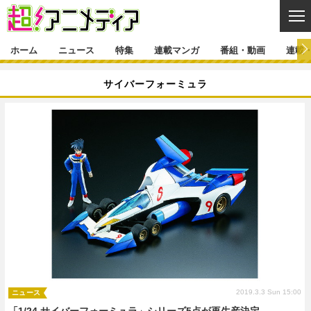
CL
ホーム
ニュース
特集
連載マンガ
番組・動画
連載
ニュース
サイバーフォーミュラ
ニュース一覧
アニメ
特集
ゲーム・アプリ
マンガ
特集一覧
カバー
連載マンガ
映画
音楽
インタビュー
レポート
連載マンガ一覧
連載一覧
番組・動画
グッズ
イベント
ラキりす
番組・動画一覧
ラジオ
連載・ブログ
声優
コスプレ
動画
連載・ブログ一覧
コラム
舞台
新帝スタ
編集部ブログ・お知らせ
2019.3.3 Sun 15:00
ニュース
「1/24 サイバーフォーミュラ」シリーズ5点が再生産決定