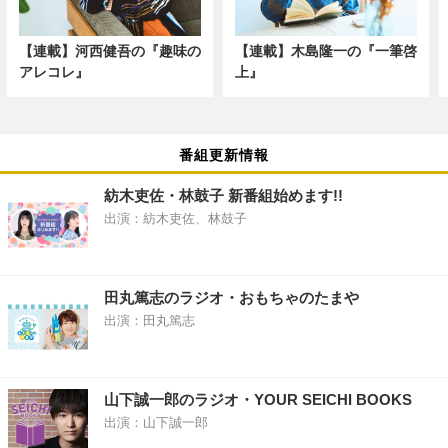
【連載】河西健吾の『趣味の
【連載】木島隆一の『一筆啓
アレコレ』
上』
番組更新情報
紡木吏佐・林鼓子 新番組始めます!!
出演：紡木吏佐、林鼓子
田丸篤志のラジオ・おもちゃのたまや
出演：田丸篤志
山下誠一郎のラジオ・YOUR SEICHI BOOKS
出演：山下誠一郎