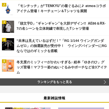
「モンチッチ」が“TENKYU”の着ぐるみに♪ atmosコラボ
アイテム登場！キーチェーン＆Tシャツを展開
「頭文字D」“ギャンギャン”を大胆デザイン!! AE86＆RX-
7の名シーンを立体刺繍で表現したTシャツ登場
“未来は見えているはずだ！”「RG 1/144 ウイングガンダ
ムゼロ」の抽選販売が受付中！ ウイングバインダーにRG
ならではのギミックを搭載
冬支度のミッフィーがかわいすぎる♪ 絵本「ゆきのひ」グ
ッズ登場！マフラー姿のぬいぐるみやポーチなど全3アイテ
ム
ランキングをもっと見る
最新雑誌情報