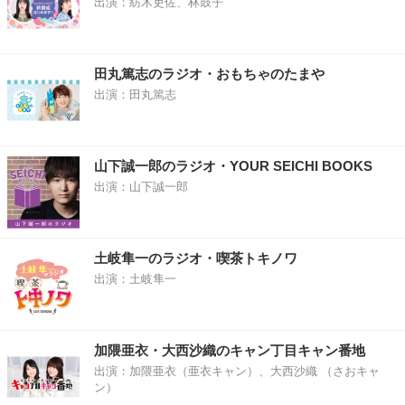
出演：紡木吏佐、林鼓子
田丸篤志のラジオ・おもちゃのたまや
出演：田丸篤志
山下誠一郎のラジオ・YOUR SEICHI BOOKS
出演：山下誠一郎
土岐隼一のラジオ・喫茶トキノワ
出演：土岐隼一
加隈亜衣・大西沙織のキャン丁目キャン番地
出演：加隈亜衣（亜衣キャン）、大西沙織 （さおキャ
ン）