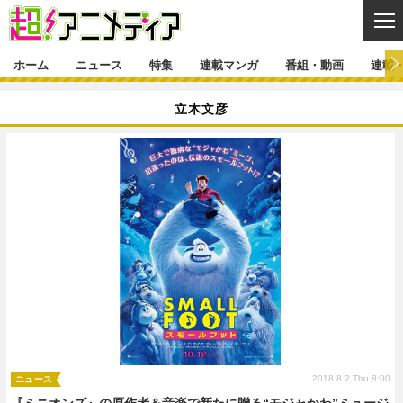
CL
ホーム
ニュース
特集
連載マンガ
番組・動画
連載
ニュース
立木文彦
ニュース一覧
アニメ
特集
ゲーム・アプリ
マンガ
特集一覧
カバー
連載マンガ
映画
音楽
インタビュー
レポート
連載マンガ一覧
連載一覧
番組・動画
グッズ
イベント
ラキりす
番組・動画一覧
ラジオ
連載・ブログ
声優
コスプレ
動画
連載・ブログ一覧
コラム
舞台
新帝スタ
編集部ブログ・お知らせ
2018.8.2 Thu 8:00
ニュース
『ミニオンズ』の原作者＆音楽で新たに贈る“モジャかわ”ミュージ