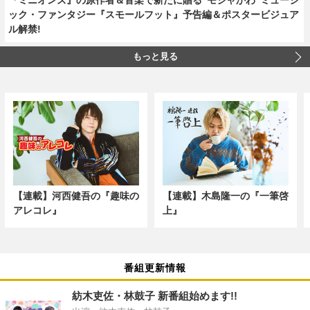
ック・ファンタジー『スモールフット』予告編＆ポスタービジュア
ル解禁!
もっと見る
【連載】河西健吾の『趣味の
【連載】木島隆一の『一筆啓
アレコレ』
上』
番組更新情報
紡木吏佐・林鼓子 新番組始めます!!