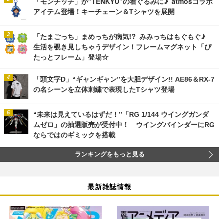
「モンチッチ」が“TENKYU”の着ぐるみに♪ atmosコラボ
アイテム登場！キーチェーン＆Tシャツを展開
「たまごっち」まめっちが病気!? みみっちはもぐもぐ♪
生活を覗き見しちゃうデザイン！フレームマグネット「ぴ
たっとフレーム」登場☆
「頭文字D」“ギャンギャン”を大胆デザイン!! AE86＆RX-7
の名シーンを立体刺繍で表現したTシャツ登場
“未来は見えているはずだ！”「RG 1/144 ウイングガンダ
ムゼロ」の抽選販売が受付中！ ウイングバインダーにRG
ならではのギミックを搭載
ランキングをもっと見る
最新雑誌情報