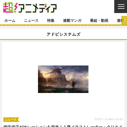
CL
ホーム
ニュース
特集
連載マンガ
番組・動画
連載
ニュース
アドビシステムズ
ニュース一覧
アニメ
特集
ゲーム・アプリ
マンガ
特集一覧
カバー
連載マンガ
映画
音楽
インタビュー
レポート
連載マンガ一覧
連載一覧
番組・動画
グッズ
イベント
ラキりす
番組・動画一覧
ラジオ
連載・ブログ
声優
コスプレ
動画
連載・ブログ一覧
コラム
舞台
新帝スタ
編集部ブログ・お知らせ
2018.7.23 Mon 15:00
ニュース
細谷佳正がナレーションを担当！人気イラストレーター・クリエイ