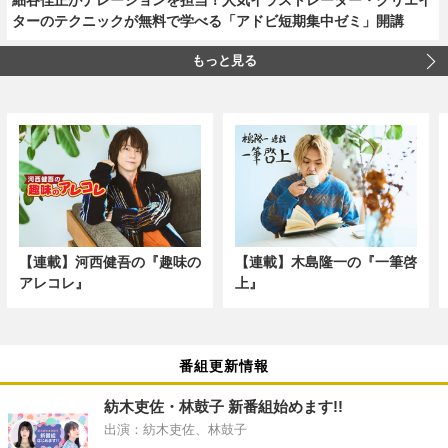
ターのテクニックが無料で学べる「アドビ短期集中ゼミ」開講
もっと見る
【連載】河西健吾の『趣味の
【連載】木島隆一の『一筆啓
アレコレ』
上』
番組更新情報
紡木吏佐・林鼓子 新番組始めます!!
出演：紡木吏佐、林鼓子