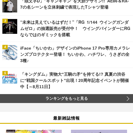
「頭文字D」“ギャンギャン”を大胆デザイン!! AE86＆RX-
7の名シーンを立体刺繍で表現したTシャツ登場
“未来は見えているはずだ！”「RG 1/144 ウイングガンダ
ムゼロ」の抽選販売が受付中！ ウイングバインダーにRG
ならではのギミックを搭載
iFace「ちいかわ」デザインのiPhone 17 Pro専用カメラレ
ンズプロテクター登場！ ちいかわ、ハチワレ、うさぎの全
3種♪
「キングダム」実物大“王騎の矛”を持てる!? 真夏の渋谷
に“戦国クールスポット”出現！20周年記念イベントが開催
中【～8月11日】
ランキングをもっと見る
最新雑誌情報