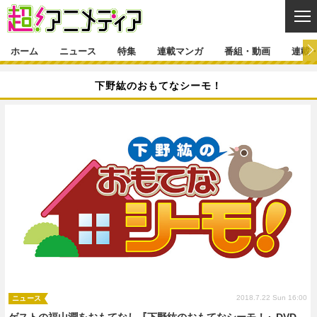
CL
ホーム
ニュース
特集
連載マンガ
番組・動画
連載
ニュース
下野紘のおもてなシーモ！
ニュース一覧
アニメ
特集
ゲーム・アプリ
マンガ
特集一覧
カバー
連載マンガ
映画
音楽
インタビュー
レポート
連載マンガ一覧
連載一覧
番組・動画
グッズ
イベント
ラキりす
番組・動画一覧
ラジオ
連載・ブログ
声優
コスプレ
動画
連載・ブログ一覧
コラム
舞台
新帝スタ
編集部ブログ・お知らせ
2018.7.22 Sun 16:00
ニュース
ゲストの福山潤をおもてなし『下野紘のおもてなシーモ！』DVD