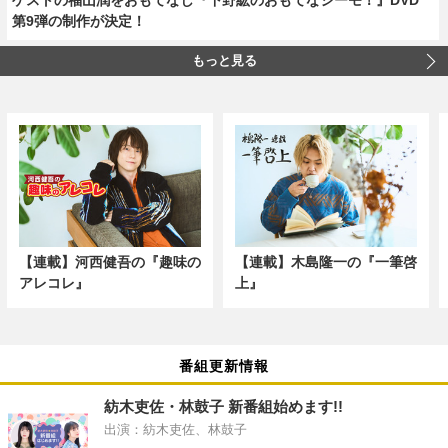
第9弾の制作が決定！
もっと見る
【連載】河西健吾の『趣味の
【連載】木島隆一の『一筆啓
アレコレ』
上』
番組更新情報
紡木吏佐・林鼓子 新番組始めます!!
出演：紡木吏佐、林鼓子