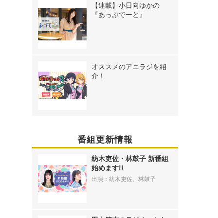
【連載】小日向ゆかの
『あっぷでーと』
オススメのアニラジを紹
介！
番組更新情報
紡木吏佐・林鼓子 新番組
始めます!!
出演：紡木吏佐、林鼓子