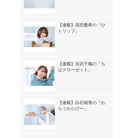
【連載】高田憂希の『ひ
トリップ』
【連載】吉武千颯の『ち
はクローゼット』
【連載】白石晴香の『わ
らうわらびー』