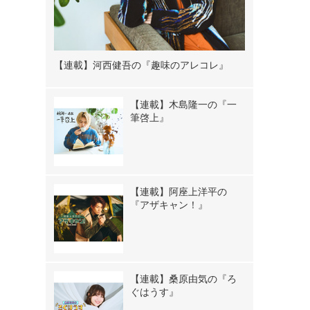
【連載】河西健吾の『趣味のアレコレ』
【連載】木島隆一の『一
筆啓上』
【連載】阿座上洋平の
『アザキャン！』
【連載】桑原由気の『ろ
ぐはうす』