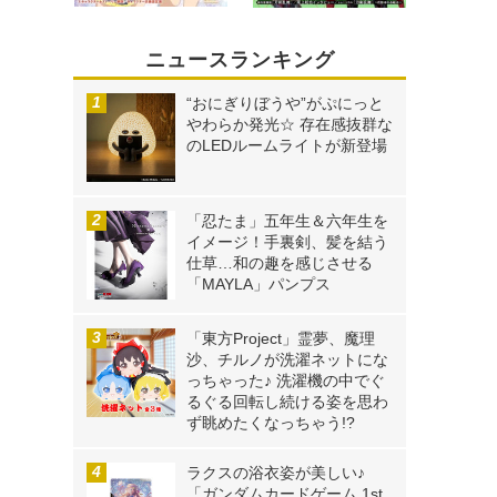
ニュースランキング
“おにぎりぼうや”がぷにっと
やわらか発光☆ 存在感抜群な
のLEDルームライトが新登場
「忍たま」五年生＆六年生を
イメージ！手裏剣、髪を結う
仕草…和の趣を感じさせる
「MAYLA」パンプス
「東方Project」霊夢、魔理
沙、チルノが洗濯ネットにな
っちゃった♪ 洗濯機の中でぐ
るぐる回転し続ける姿を思わ
ず眺めたくなっちゃう!?
ラクスの浴衣姿が美しい♪
「ガンダムカードゲーム 1st