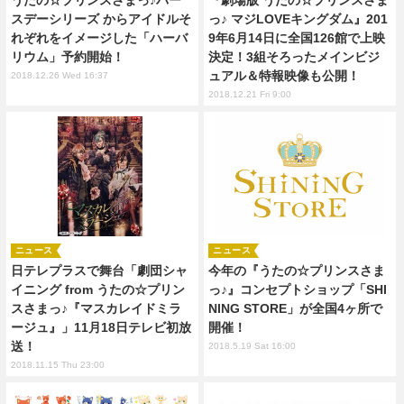
うたの☆プリンスさまっ♪バー
『劇場版 うたの☆プリンスさま
スデーシリーズ からアイドルそ
っ♪ マジLOVEキングダム』201
れぞれをイメージした「ハーバ
9年6月14日に全国126館で上映
リウム」予約開始！
決定！3組そろったメインビジ
ュアル＆特報映像も公開！
2018.12.26 Wed 16:37
2018.12.21 Fri 9:00
ニュース
ニュース
日テレプラスで舞台「劇団シャ
今年の『うたの☆プリンスさま
イニング from うたの☆プリン
っ♪』コンセプトショップ「SHI
スさまっ♪『マスカレイドミラ
NING STORE」が全国4ヶ所で
ージュ』」11月18日テレビ初放
開催！
送！
2018.5.19 Sat 16:00
2018.11.15 Thu 23:00