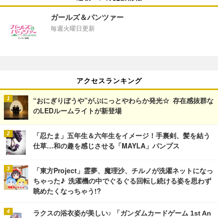
ガールズ＆パンツァー
毎週火曜日更新
アクセスランキング
“おにぎりぼうや”がぷにっとやわらか発光☆ 存在感抜群な
のLEDルームライトが新登場
「忍たま」五年生＆六年生をイメージ！手裏剣、髪を結う
仕草…和の趣を感じさせる「MAYLA」パンプス
「東方Project」霊夢、魔理沙、チルノが洗濯ネットになっ
ちゃった♪ 洗濯機の中でぐるぐる回転し続ける姿を思わず
眺めたくなっちゃう!?
ラクスの浴衣姿が美しい♪ 「ガンダムカードゲーム 1st An