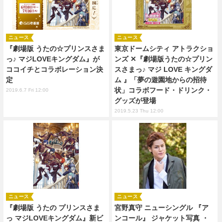
ニュース
ニュース
『劇場版 うたの☆プリンスさま
東京ドームシティ アトラクショ
っ♪ マジLOVEキングダム』が
ンズ ✕『劇場版うたの☆プリン
ココイチとコラボレーション決
スさまっ♪ マジ LOVE キングダ
定
ム 』「夢の遊園地からの招待
状」コラボフード・ドリンク・
2019.6.7 Fri 12:00
グッズが登場
2019.5.23 Thu 12:00
ニュース
ニュース
『劇場版 うたの プリンスさま
宮野真守 ニューシングル 『ア
っ マジLOVEキングダム』新ビ
ンコール』 ジャケット写真 ・