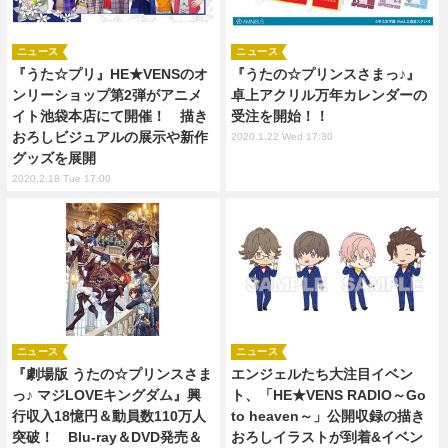
ニュース
ニュース
『うた☆プリ』HE★VENSのオ
『うたの☆プリンスさまっ♪』
ンリーショップ第2弾がアニメ
卓上アクリル万年カレンダーの
イト池袋本店にて開催！ 描き
受注を開始！！
おろしビジュアルの展示や新作
2020.1.22 Wed 17:30
グッズを展開
2020.2.18 Tue 17:00
ニュース
ニュース
『劇場版 うたの☆プリンスさま
エンジェルたち大注目イベン
っ♪ マジLOVEキングダム』興
ト、「HE★VENS RADIO～Go
行収入18憶円＆動員数110万人
to heaven～」公開収録の描き
突破！ Blu-ray＆DVD発売＆
おろしイラストが到着&イベン