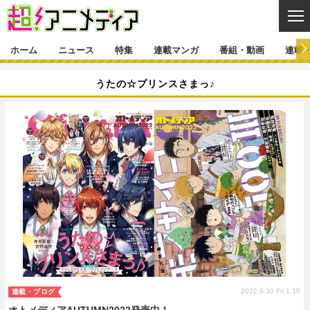
CL
ホーム
ニュース
特集
連載マンガ
番組・動画
連載
ニュース
うたの☆プリンスさまっ♪
ニュース一覧
アニメ
特集
ゲーム・アプリ
マンガ
特集一覧
カバー
連載マンガ
映画
音楽
インタビュー
レポート
連載マンガ一覧
連載一覧
番組・動画
グッズ
イベント
ラキりす
番組・動画一覧
ラジオ
連載・ブログ
声優
コスプレ
動画
連載・ブログ一覧
コラム
舞台
新帝スタ
編集部ブログ・お知らせ
2022.9.30 Fri 1:10
連載・ブログ
オトメディアAUTUMN2022発売中！