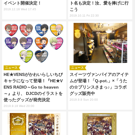
イベント開催決定！
ト名も決定！汝、愛を捧げに行
こう
2019.12.18 Wed 17:45
2019.10.11 Fri 22:30
ニュース
ニュース
HE★VENSがかわいらしいちび
スイーツヴァンパイアのアイテ
キャラになって登場！『HE★V
ムが登場！「Q-pot.」×「うた
ENS RADIO～Go to heaven
の☆プリンスさまっ♪」コラボ
～』より、 DJCDのイラストを
グッズ販売中
使ったグッズが発売決定
2019.9.8 Sun 20:00
2019.9.18 Wed 20:00