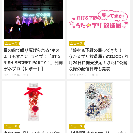
ニュース
ニュース
目の前で繰り広げられる“キス
「鈴村＆下野の帰ってきた！
よりもすごい”ライブ！「ST☆
うた☆プリ放送局」のDJCDが4
RISH SECRET PARTY！」公開
月24日に発売決定！さらに公開
ゲネプロ【レポート】
収録の配信日時も発表
2019.3.2 Sat 22:00
2019.1.27 Sun 19:30
ニュース
ニュース