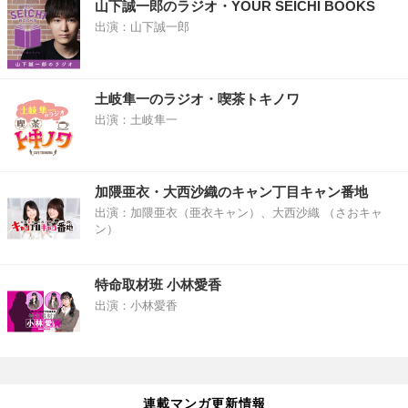
山下誠一郎のラジオ・YOUR SEICHI BOOKS
出演：山下誠一郎
土岐隼一のラジオ・喫茶トキノワ
出演：土岐隼一
加隈亜衣・大西沙織のキャン丁目キャン番地
出演：加隈亜衣（亜衣キャン）、大西沙織 （さおキャ
ン）
特命取材班 小林愛香
出演：小林愛香
連載マンガ更新情報