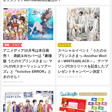
連載・ブログ
ニュース
アニメディア10月号は本日発
スペシャルイベント「うたの☆
売！ 表紙＆Wカバーは『劇場
プリンスさまっ♪Another Worl
版 うたの☆プリンスさまっ♪ マ
d～WHITE&BLACK～」 テーマ
ジLOVEスターリッシュツアー
ソングCDリリースを記念したプ
ズ』と『hololive ERROR』と
レゼントキャンペーン決定！
きのそら！
2020.3.4 Wed 17:30
2022.9.9 Fri 3:19