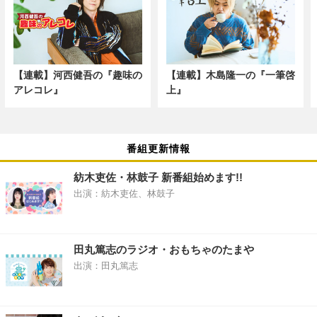
【連載】河西健吾の『趣味の
【連載】木島隆一の『一筆啓
アレコレ』
上』
番組更新情報
紡木吏佐・林鼓子 新番組始めます!!
出演：紡木吏佐、林鼓子
田丸篤志のラジオ・おもちゃのたまや
出演：田丸篤志