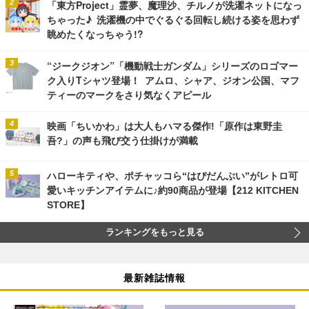
「東方Project」霊夢、魔理沙、チルノが洗濯ネットになっ
ちゃった♪ 洗濯機の中でぐるぐる回転し続ける姿を思わず
眺めたくなっちゃう!?
“ジークジオン”「機動戦士ガンダム」シリーズのロゴマー
ク入りTシャツ登場！ アムロ、シャア、ジオン公国、マフ
ティーのマークをさり気なくアピール
映画「ちいかわ」は大人もハマる傑作!「原作は東野圭
吾?」の声も飛び交う仕掛けが満載
ハローキティや、ポチャッコら“はぴだんぶい”がレトロ可
愛いキッチンアイテムに♪約90商品が登場【212 KITCHEN
STORE】
ランキングをもっと見る
最新雑誌情報