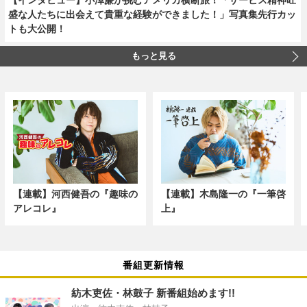
盛な人たちに出会えて貴重な経験ができました！」写真集先行カッ
トも大公開！
もっと見る
【連載】河西健吾の『趣味の
【連載】木島隆一の『一筆啓
アレコレ』
上』
番組更新情報
紡木吏佐・林鼓子 新番組始めます!!