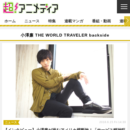
CL
ホーム
ニュース
特集
連載マンガ
番組・動画
連載
ニュース
小澤廉 THE WORLD TRAVELER backside
ニュース一覧
アニメ
特集
ゲーム・アプリ
マンガ
特集一覧
カバー
連載マンガ
映画
音楽
インタビュー
レポート
連載マンガ一覧
連載一覧
番組・動画
グッズ
イベント
ラキりす
番組・動画一覧
ラジオ
連載・ブログ
声優
コスプレ
動画
連載・ブログ一覧
コラム
舞台
新帝スタ
編集部ブログ・お知らせ
2018.6.15 Fri 14:30
ニュース
【インタビュー】小澤廉が挑むアメリカ横断旅！「サービス精神旺