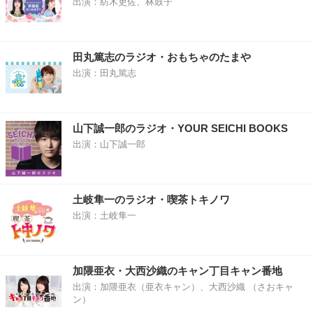
出演：紡木吏佐、林鼓子
田丸篤志のラジオ・おもちゃのたまや
出演：田丸篤志
山下誠一郎のラジオ・YOUR SEICHI BOOKS
出演：山下誠一郎
土岐隼一のラジオ・喫茶トキノワ
出演：土岐隼一
加隈亜衣・大西沙織のキャン丁目キャン番地
出演：加隈亜衣（亜衣キャン）、大西沙織 （さおキャ
ン）