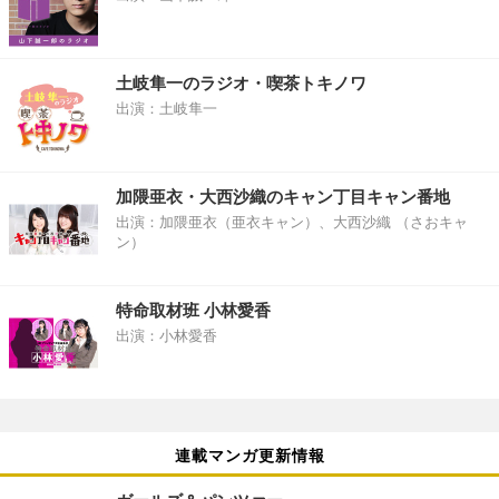
土岐隼一のラジオ・喫茶トキノワ
出演：土岐隼一
加隈亜衣・大西沙織のキャン丁目キャン番地
出演：加隈亜衣（亜衣キャン）、大西沙織 （さおキャ
ン）
特命取材班 小林愛香
出演：小林愛香
連載マンガ更新情報