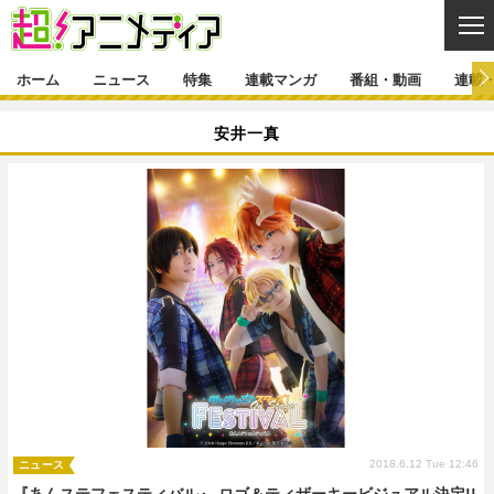
CL
ホーム
ニュース
特集
連載マンガ
番組・動画
連載
ニュース
安井一真
ニュース一覧
アニメ
特集
ゲーム・アプリ
マンガ
特集一覧
カバー
連載マンガ
映画
音楽
インタビュー
レポート
連載マンガ一覧
連載一覧
番組・動画
グッズ
イベント
ラキりす
番組・動画一覧
ラジオ
連載・ブログ
声優
コスプレ
動画
連載・ブログ一覧
コラム
舞台
新帝スタ
編集部ブログ・お知らせ
2018.6.12 Tue 12:46
ニュース
『あんステフェスティバル』 ロゴ＆ティザーキービジュアル決定!!