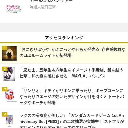
ガールズ＆パンツァー
毎週火曜日更新
アクセスランキング
“おにぎりぼうや”がぷにっとやわらか発光☆ 存在感抜群な
のLEDルームライトが新登場
「忍たま」五年生＆六年生をイメージ！手裏剣、髪を結う
仕草…和の趣を感じさせる「MAYLA」パンプス
「サンリオ」キティがリボンに乗ったり、ポップコーンに
なったり!?エッジの効いたデザインが目を引く♪ トートバ
ッグやポーチが登場
ラクスの浴衣姿が美しい♪ 「ガンダムカードゲーム 1st An
niversary Set [PB03]」の二次抽選が実施中！ ストフリが
デザインされたデッキケースやスリーブも