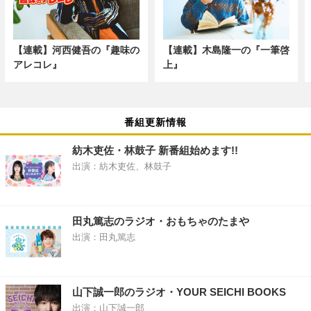
【連載】河西健吾の『趣味の
【連載】木島隆一の『一筆啓
アレコレ』
上』
番組更新情報
紡木吏佐・林鼓子 新番組始めます!!
出演：紡木吏佐、林鼓子
田丸篤志のラジオ・おもちゃのたまや
出演：田丸篤志
山下誠一郎のラジオ・YOUR SEICHI BOOKS
出演：山下誠一郎