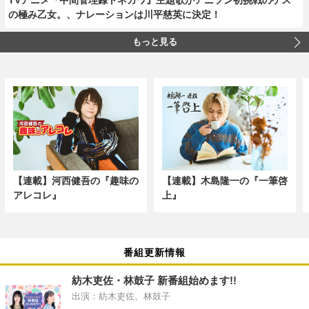
の極み乙女。、ナレーションは川平慈英に決定！
もっと見る
【連載】河西健吾の『趣味の
【連載】木島隆一の『一筆啓
アレコレ』
上』
番組更新情報
紡木吏佐・林鼓子 新番組始めます!!
出演：紡木吏佐、林鼓子