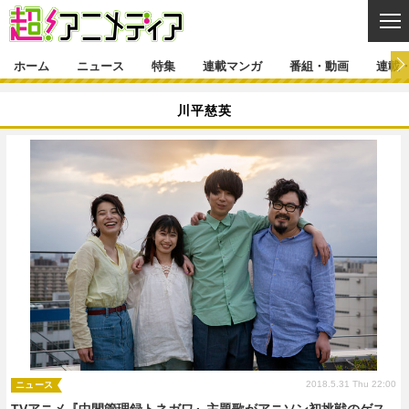
CL
ホーム
ニュース
特集
連載マンガ
番組・動画
連載
ニュース
川平慈英
ニュース一覧
アニメ
特集
ゲーム・アプリ
マンガ
特集一覧
カバー
連載マンガ
映画
音楽
インタビュー
レポート
連載マンガ一覧
連載一覧
番組・動画
グッズ
イベント
ラキりす
番組・動画一覧
ラジオ
連載・ブログ
声優
コスプレ
動画
連載・ブログ一覧
コラム
舞台
新帝スタ
編集部ブログ・お知らせ
2018.5.31 Thu 22:00
ニュース
TVアニメ『中間管理録トネガワ』主題歌がアニソン初挑戦のゲス