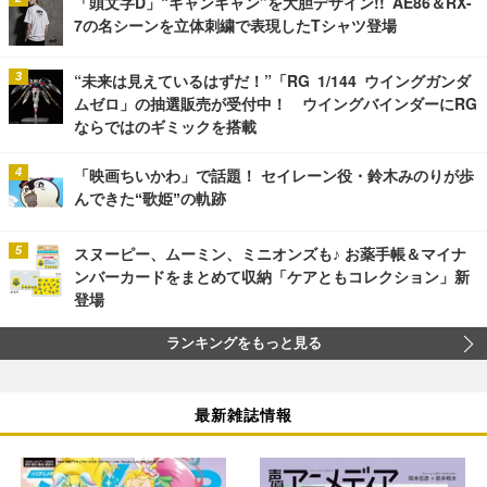
「頭文字D」“ギャンギャン”を大胆デザイン!! AE86＆RX-
7の名シーンを立体刺繍で表現したTシャツ登場
“未来は見えているはずだ！”「RG 1/144 ウイングガンダ
ムゼロ」の抽選販売が受付中！ ウイングバインダーにRG
ならではのギミックを搭載
「映画ちいかわ」で話題！ セイレーン役・鈴木みのりが歩
んできた“歌姫”の軌跡
スヌーピー、ムーミン、ミニオンズも♪ お薬手帳＆マイナ
ンバーカードをまとめて収納「ケアともコレクション」新
登場
ランキングをもっと見る
最新雑誌情報