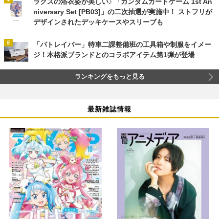
ラクスの浴衣姿が美しい♪ 「ガンダムカードゲーム 1st An
niversary Set [PB03]」の二次抽選が実施中！ ストフリが
デザインされたデッキケースやスリーブも
「パトレイバー」特車二課整備班の工具箱や制服をイメー
ジ！本格派ブランドとのコラボアイテム第1弾が登場
ランキングをもっと見る
最新雑誌情報