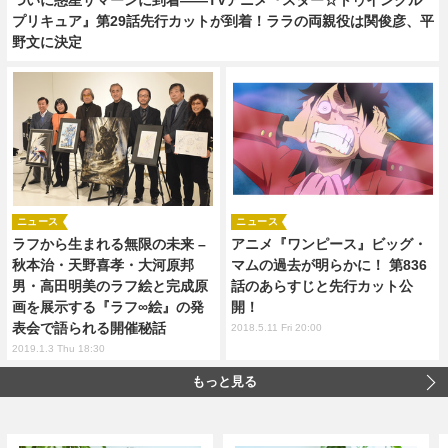
プリキュア』第29話先行カットが到着！ララの両親役は関俊彦、平
野文に決定
ニュース
ニュース
ラフから生まれる無限の未来 –
アニメ『ワンピース』ビッグ・
秋本治・天野喜孝・大河原邦
マムの過去が明らかに！ 第836
男・高田明美のラフ絵と完成原
話のあらすじと先行カット公
画を展示する『ラフ∞絵』の発
開！
表会で語られる開催秘話
2018.5.11 Fri 20:00
2019.1.3 Thu 18:30
もっと見る