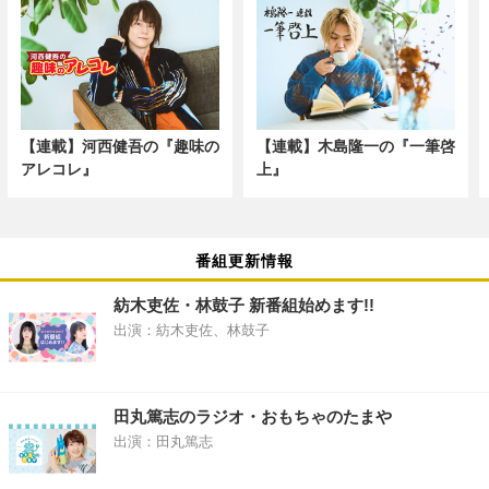
【連載】河西健吾の『趣味の
【連載】木島隆一の『一筆啓
アレコレ』
上』
番組更新情報
紡木吏佐・林鼓子 新番組始めます!!
出演：紡木吏佐、林鼓子
田丸篤志のラジオ・おもちゃのたまや
出演：田丸篤志