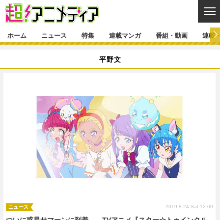
CL
ホーム
ニュース
特集
連載マンガ
番組・動画
連載
ニュース
平野文
ニュース一覧
アニメ
特集
ゲーム・アプリ
マンガ
特集一覧
カバー
連載マンガ
映画
音楽
インタビュー
レポート
連載マンガ一覧
連載一覧
番組・動画
グッズ
イベント
ラキりす
番組・動画一覧
ラジオ
連載・ブログ
声優
コスプレ
動画
連載・ブログ一覧
コラム
舞台
新帝スタ
編集部ブログ・お知らせ
2019.8.24 Sat 12:00
ニュース
ついに惑星サマーンに到着――TVアニメ『スター☆トゥインクル