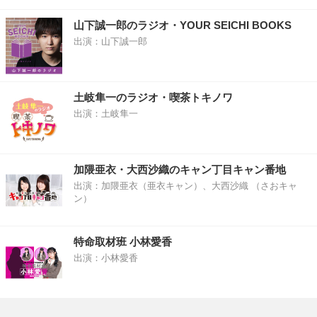
山下誠一郎のラジオ・YOUR SEICHI BOOKS
出演：山下誠一郎
土岐隼一のラジオ・喫茶トキノワ
出演：土岐隼一
加隈亜衣・大西沙織のキャン丁目キャン番地
出演：加隈亜衣（亜衣キャン）、大西沙織 （さおキャ
ン）
特命取材班 小林愛香
出演：小林愛香