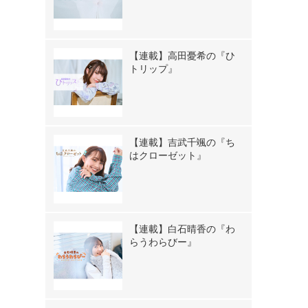
【連載】高田憂希の『ひ
トリップ』
【連載】吉武千颯の『ち
はクローゼット』
【連載】白石晴香の『わ
らうわらびー』