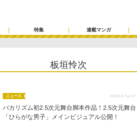
特集
連載マンガ
板垣怜次
ニュース
2018.5.8 Tue 17
バカリズム初2.5次元舞台脚本作品！2.5次元舞台
「ひらがな男子」メインビジュアル公開！