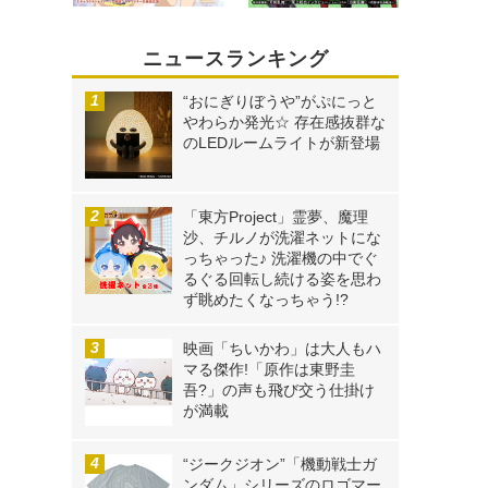
ニュースランキング
“おにぎりぼうや”がぷにっと
やわらか発光☆ 存在感抜群な
のLEDルームライトが新登場
「東方Project」霊夢、魔理
沙、チルノが洗濯ネットにな
っちゃった♪ 洗濯機の中でぐ
るぐる回転し続ける姿を思わ
ず眺めたくなっちゃう!?
映画「ちいかわ」は大人もハ
マる傑作!「原作は東野圭
吾?」の声も飛び交う仕掛け
が満載
“ジークジオン”「機動戦士ガ
ンダム」シリーズのロゴマー