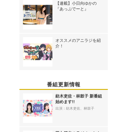
【連載】小日向ゆかの
『あっぷでーと』
オススメのアニラジを紹
介！
番組更新情報
紡木吏佐・林鼓子 新番組
始めます!!
出演：紡木吏佐、林鼓子