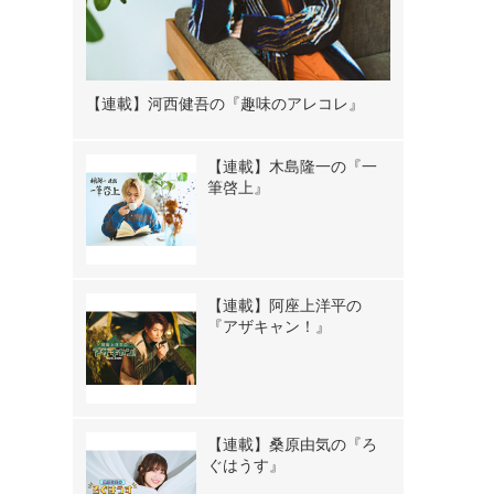
【連載】河西健吾の『趣味のアレコレ』
【連載】木島隆一の『一
筆啓上』
【連載】阿座上洋平の
『アザキャン！』
【連載】桑原由気の『ろ
ぐはうす』