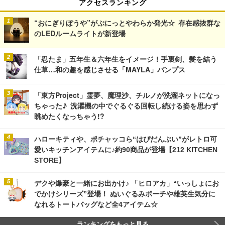
アクセスランキング
“おにぎりぼうや”がぷにっとやわらか発光☆ 存在感抜群な
のLEDルームライトが新登場
「忍たま」五年生＆六年生をイメージ！手裏剣、髪を結う
仕草…和の趣を感じさせる「MAYLA」パンプス
「東方Project」霊夢、魔理沙、チルノが洗濯ネットになっ
ちゃった♪ 洗濯機の中でぐるぐる回転し続ける姿を思わず
眺めたくなっちゃう!?
ハローキティや、ポチャッコら“はぴだんぶい”がレトロ可
愛いキッチンアイテムに♪約90商品が登場【212 KITCHEN
STORE】
デクや爆豪と一緒にお出かけ♪ 「ヒロアカ」“いっしょにお
でかけシリーズ”登場！ ぬいぐるみポーチや雄英生気分に
なれるトートバッグなど全4アイテム☆
ランキングをもっと見る