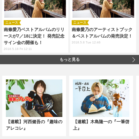
ニュース
ニュース
南條愛乃ベストアルバムのリリ
南條愛乃のアーティストブック
ースが7／18に決定！ 発売記念
＆ベストアルバムの発売決定！
サイン会の開催も！
2018.5.8 Tue 12:46
2018.5.18 Fri 12:11
もっと見る
【連載】河西健吾の『趣味の
【連載】木島隆一の『一筆啓
アレコレ』
上』