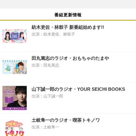
番組更新情報
紡木吏佐・林鼓子 新番組始めます!!
出演：紡木吏佐、林鼓子
田丸篤志のラジオ・おもちゃのたまや
出演：田丸篤志
山下誠一郎のラジオ・YOUR SEICHI BOOKS
出演：山下誠一郎
土岐隼一のラジオ・喫茶トキノワ
出演：土岐隼一