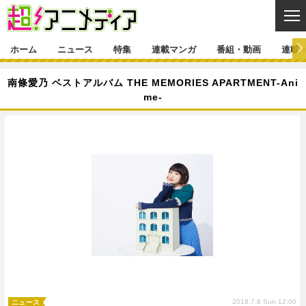
CL
ホーム
ニュース
特集
連載マンガ
番組・動画
連載
ニュース
南條愛乃 ベストアルバム THE MEMORIES APARTMENT-Ani
me-
ニュース一覧
アニメ
特集
ゲーム・アプリ
マンガ
特集一覧
カバー
連載マンガ
映画
音楽
インタビュー
レポート
連載マンガ一覧
連載一覧
番組・動画
グッズ
イベント
ラキりす
番組・動画一覧
ラジオ
連載・ブログ
声優
コスプレ
動画
連載・ブログ一覧
コラム
舞台
新帝スタ
編集部ブログ・お知らせ
2018.7.8 Sun 12:00
ニュース