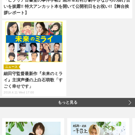
いを披露!! 特大アンカット本を開いて公開初日をお祝い!!【舞台挨
拶レポート】
ニュース
細田守監督最新作『未来のミラ
イ』主演声優の上白石萌歌「す
ごく幸せです」
2018.4.11 Wed 17:00
もっと見る