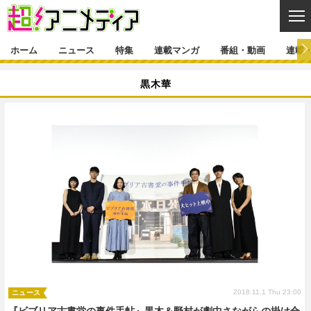
CL
ホーム
ニュース
特集
連載マンガ
番組・動画
連載
ニュース
黒木華
ニュース一覧
アニメ
特集
ゲーム・アプリ
マンガ
特集一覧
カバー
連載マンガ
映画
音楽
インタビュー
レポート
連載マンガ一覧
連載一覧
番組・動画
グッズ
イベント
ラキりす
番組・動画一覧
ラジオ
連載・ブログ
声優
コスプレ
動画
連載・ブログ一覧
コラム
舞台
新帝スタ
編集部ブログ・お知らせ
2018.11.1 Thu 23:00
ニュース
『ビブリア古書堂の事件手帖』黒木＆野村が劇中さながらの掛け合