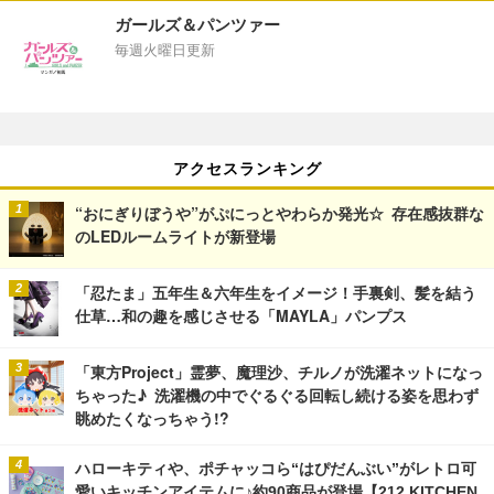
ガールズ＆パンツァー
毎週火曜日更新
アクセスランキング
“おにぎりぼうや”がぷにっとやわらか発光☆ 存在感抜群な
のLEDルームライトが新登場
「忍たま」五年生＆六年生をイメージ！手裏剣、髪を結う
仕草…和の趣を感じさせる「MAYLA」パンプス
「東方Project」霊夢、魔理沙、チルノが洗濯ネットになっ
ちゃった♪ 洗濯機の中でぐるぐる回転し続ける姿を思わず
眺めたくなっちゃう!?
ハローキティや、ポチャッコら“はぴだんぶい”がレトロ可
愛いキッチンアイテムに♪約90商品が登場【212 KITCHEN