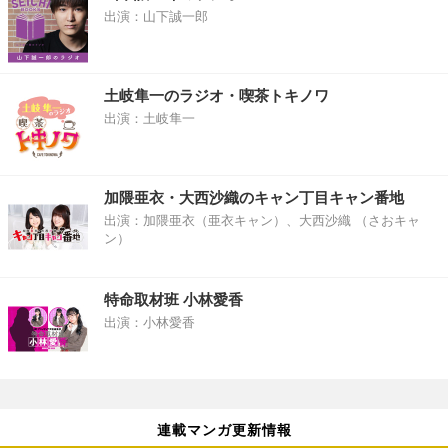
出演：山下誠一郎
土岐隼一のラジオ・喫茶トキノワ
出演：土岐隼一
加隈亜衣・大西沙織のキャン丁目キャン番地
出演：加隈亜衣（亜衣キャン）、大西沙織 （さおキャ
ン）
特命取材班 小林愛香
出演：小林愛香
連載マンガ更新情報