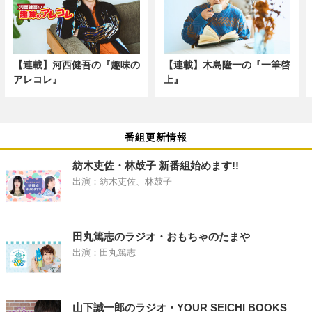
【連載】河西健吾の『趣味の
【連載】木島隆一の『一筆啓
アレコレ』
上』
番組更新情報
紡木吏佐・林鼓子 新番組始めます!!
出演：紡木吏佐、林鼓子
田丸篤志のラジオ・おもちゃのたまや
出演：田丸篤志
山下誠一郎のラジオ・YOUR SEICHI BOOKS