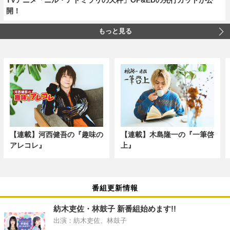
開！
もっと見る
【連載】河西健吾の『趣味の
【連載】木島隆一の『一筆啓
アレコレ』
上』
番組更新情報
紡木吏佐・林鼓子 新番組始めます!!
出演：紡木吏佐、林鼓子