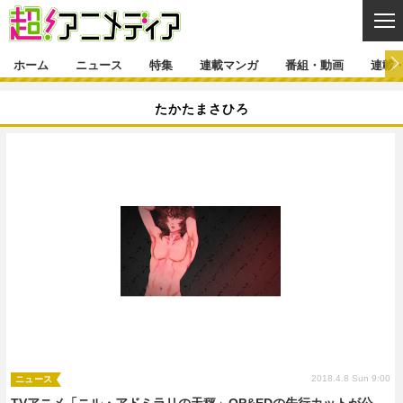
CL
ホーム
ニュース
特集
連載マンガ
番組・動画
連載
ニュース
たかたまさひろ
ニュース一覧
アニメ
特集
ゲーム・アプリ
マンガ
特集一覧
カバー
連載マンガ
映画
音楽
インタビュー
レポート
連載マンガ一覧
連載一覧
番組・動画
グッズ
イベント
ラキりす
番組・動画一覧
ラジオ
連載・ブログ
声優
コスプレ
動画
連載・ブログ一覧
コラム
舞台
新帝スタ
編集部ブログ・お知らせ
2018.4.8 Sun 9:00
ニュース
TVアニメ「ニル・アドミラリの天秤」OP&EDの先行カットが公