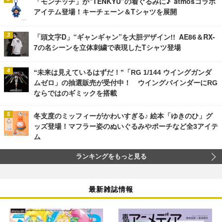
「モンチッチ」が“TENKYU”の着ぐるみに♪ atmosコラボ
アイテム登場！キーチェーン＆Tシャツを展開
「頭文字D」“ギャンギャン”を大胆デザイン!! AE86＆RX-
7の名シーンを立体刺繍で表現したTシャツ登場
“未来は見えているはずだ！”「RG 1/144 ウイングガンダ
ムゼロ」の抽選販売が受付中！ ウイングバインダーにRG
ならではのギミックを搭載
冬支度のミッフィーがかわいすぎる♪ 絵本「ゆきのひ」グ
ッズ登場！マフラー姿のぬいぐるみやポーチなど全3アイテ
ム
ランキングをもっと見る
最新雑誌情報