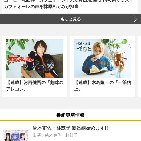
カフェオーレの声を林原めぐみが担当！
もっと見る
【連載】河西健吾の『趣味の
【連載】木島隆一の『一筆啓
アレコレ』
上』
番組更新情報
紡木吏佐・林鼓子 新番組始めます!!
出演：紡木吏佐、林鼓子