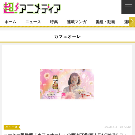
CL
ホーム
ニュース
特集
連載マンガ
番組・動画
連載
ニュース
カフェオーレ
ニュース一覧
アニメ
特集
ゲーム・アプリ
マンガ
特集一覧
カバー
連載マンガ
映画
音楽
インタビュー
レポート
連載マンガ一覧
連載一覧
番組・動画
グッズ
イベント
ラキりす
番組・動画一覧
ラジオ
連載・ブログ
声優
コスプレ
動画
連載・ブログ一覧
コラム
舞台
新帝スタ
編集部ブログ・お知らせ
2018.4.3 Tue 0:30
ニュース
コーヒー乳飲料「カフェオーレ」の新WEB動画＆TV-CMでミス・