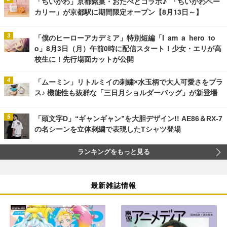
「ちいかわ」京都銘菓・おたべとコラボ♪ 「ちいかわベー
カリー」が京都駅に期間限定オープン【8月13日～】
「僕のヒーローアカデミア」特別短編「I am a hero to
o」8月3日（月）午前0時に配信スタート！少女・エリが高
校生に！先行場面カットが公開
「ムーミン」リトルミイの刺繍×水玉柄で大人可愛さをプラ
ス♪ 機能性も抜群な「三日月ショルダーバッグ」が新登場
「頭文字D」“ギャンギャン”を大胆デザイン!! AE86＆RX-7
の名シーンを立体刺繍で表現したTシャツ登場
ランキングをもっと見る
最新雑誌情報