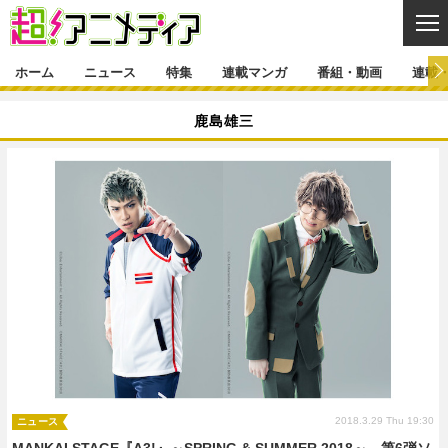
CL
ホーム
ニュース
特集
連載マンガ
番組・動画
連載
ニュース
鹿島雄三
ニュース一覧
アニメ
特集
ゲーム・アプリ
マンガ
特集一覧
カバー
連載マンガ
映画
音楽
インタビュー
レポート
連載マンガ一覧
連載一覧
番組・動画
グッズ
イベント
ラキりす
番組・動画一覧
ラジオ
連載・ブログ
声優
コスプレ
動画
連載・ブログ一覧
コラム
舞台
新帝スタ
編集部ブログ・お知らせ
2018.3.29 Thu 19:30
ニュース
MANKAI STAGE『A3!』～SPRING & SUMMER 2018～、第6弾ソ