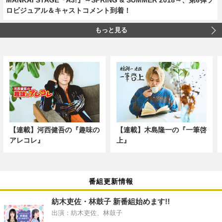
ロビジュアル＆キャストコメント到着！
もっと見る
【連載】河西健吾の『趣味の
【連載】木島隆一の『一筆啓
アレコレ』
上』
番組更新情報
紡木吏佐・林鼓子 新番組始めます!!
出演：紡木吏佐、林鼓子