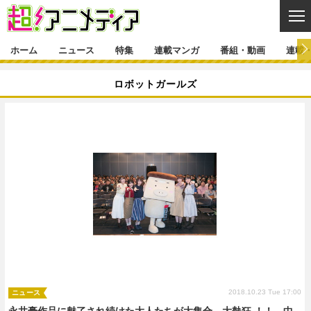
CL
ホーム
ニュース
特集
連載マンガ
番組・動画
連載
ニュース
ロボットガールズ
ニュース一覧
アニメ
特集
ゲーム・アプリ
マンガ
特集一覧
カバー
連載マンガ
映画
音楽
インタビュー
レポート
連載マンガ一覧
連載一覧
番組・動画
グッズ
イベント
ラキりす
番組・動画一覧
ラジオ
連載・ブログ
声優
コスプレ
動画
連載・ブログ一覧
コラム
舞台
新帝スタ
編集部ブログ・お知らせ
2018.10.23 Tue 17:00
ニュース
永井豪作品に魅了され続けた大人たちが大集合、大熱狂 ！！ 中