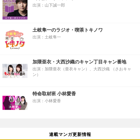
出演：山下誠一郎
土岐隼一のラジオ・喫茶トキノワ
出演：土岐隼一
加隈亜衣・大西沙織のキャン丁目キャン番地
出演：加隈亜衣（亜衣キャン）、大西沙織 （さおキャ
ン）
特命取材班 小林愛香
出演：小林愛香
連載マンガ更新情報