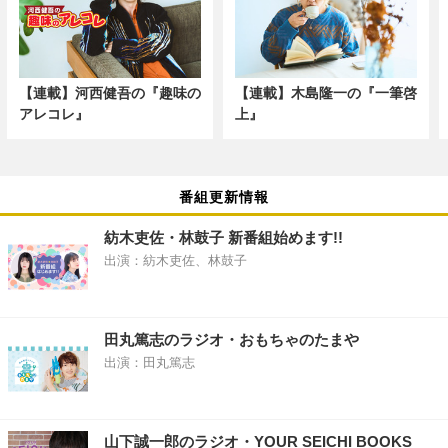
【連載】河西健吾の『趣味の
【連載】木島隆一の『一筆啓
アレコレ』
上』
番組更新情報
紡木吏佐・林鼓子 新番組始めます!!
出演：紡木吏佐、林鼓子
田丸篤志のラジオ・おもちゃのたまや
出演：田丸篤志
山下誠一郎のラジオ・YOUR SEICHI BOOKS