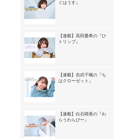
ぐはうす』
【連載】高田憂希の『ひ
トリップ』
【連載】吉武千颯の『ち
はクローゼット』
【連載】白石晴香の『わ
らうわらびー』