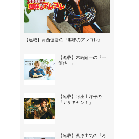
【連載】河西健吾の『趣味のアレコレ』
【連載】木島隆一の『一
筆啓上』
【連載】阿座上洋平の
『アザキャン！』
【連載】桑原由気の『ろ