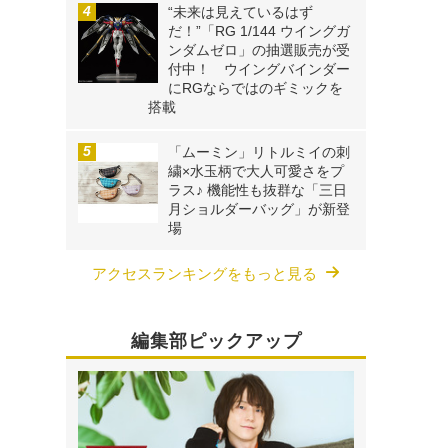
“未来は見えているはず
だ！”「RG 1/144 ウイングガ
ンダムゼロ」の抽選販売が受
付中！ ウイングバインダー
にRGならではのギミックを
搭載
「ムーミン」リトルミイの刺
繍×水玉柄で大人可愛さをプ
ラス♪ 機能性も抜群な「三日
月ショルダーバッグ」が新登
場
アクセスランキングをもっと見る
編集部ピックアップ