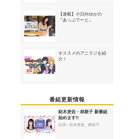
【連載】小日向ゆかの
『あっぷでーと』
オススメのアニラジを紹
介！
番組更新情報
紡木吏佐・林鼓子 新番組
始めます!!
出演：紡木吏佐、林鼓子