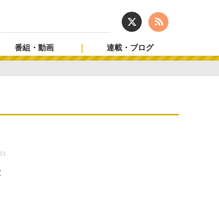
番組・動画
連載・ブログ
:01
念
本
っ