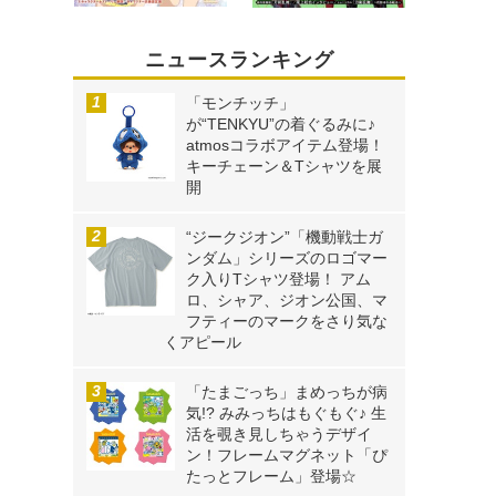
ニュースランキング
「モンチッチ」
が“TENKYU”の着ぐるみに♪
atmosコラボアイテム登場！
キーチェーン＆Tシャツを展
開
“ジークジオン”「機動戦士ガ
ンダム」シリーズのロゴマー
ク入りTシャツ登場！ アム
ロ、シャア、ジオン公国、マ
フティーのマークをさり気な
くアピール
「たまごっち」まめっちが病
気!? みみっちはもぐもぐ♪ 生
活を覗き見しちゃうデザイ
ン！フレームマグネット「ぴ
たっとフレーム」登場☆