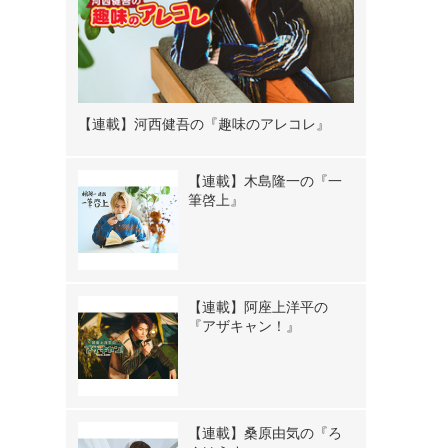
【連載】河西健吾の『趣味のアレコレ』
【連載】木島隆一の『一
筆啓上』
【連載】阿座上洋平の
『アザキャン！』
【連載】桑原由気の『ろ