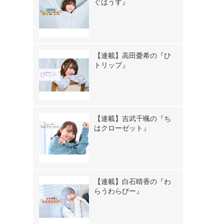
ぐはうす』
【連載】高田憂希の『ひ
トリップ』
【連載】吉武千颯の『ち
はクローゼット』
【連載】白石晴香の『わ
らうわらびー』