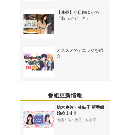
【連載】小日向ゆかの
『あっぷでーと』
オススメのアニラジを紹
介！
番組更新情報
紡木吏佐・林鼓子 新番組
始めます!!
出演：紡木吏佐、林鼓子