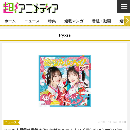
CL
ホーム
ニュース
特集
連載マンガ
番組・動画
連載
ニュース
Pyxis
ニュース一覧
アニメ
特集
ゲーム・アプリ
マンガ
特集一覧
カバー
連載マンガ
映画
音楽
インタビュー
レポート
連載マンガ一覧
連載一覧
番組・動画
グッズ
イベント
ラキりす
番組・動画一覧
ラジオ
連載・ブログ
声優
コスプレ
動画
連載・ブログ一覧
コラム
舞台
新帝スタ
編集部ブログ・お知らせ
2019.6.11 Tue 11:00
ニュース
ユニット活動4周年のPyxisがキュート＆ハイテンションナンバー