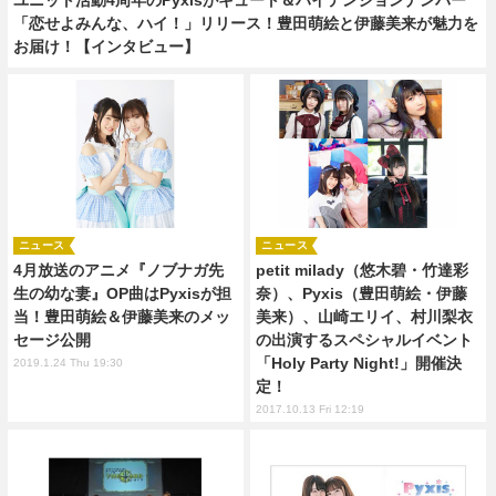
「恋せよみんな、ハイ！」リリース！豊田萌絵と伊藤美来が魅力を
お届け！【インタビュー】
ニュース
ニュース
4月放送のアニメ『ノブナガ先
petit milady（悠木碧・竹達彩
生の幼な妻』OP曲はPyxisが担
奈）、Pyxis（豊田萌絵・伊藤
当！豊田萌絵＆伊藤美来のメッ
美来）、山崎エリイ、村川梨衣
セージ公開
の出演するスペシャルイベント
「Holy Party Night!」開催決
2019.1.24 Thu 19:30
定！
2017.10.13 Fri 12:19