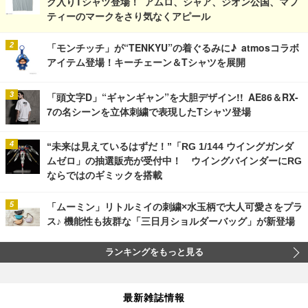
ク入りTシャツ登場！ アムロ、シャア、ジオン公国、マフ
ティーのマークをさり気なくアピール
「モンチッチ」が“TENKYU”の着ぐるみに♪ atmosコラボ
アイテム登場！キーチェーン＆Tシャツを展開
「頭文字D」“ギャンギャン”を大胆デザイン!! AE86＆RX-
7の名シーンを立体刺繍で表現したTシャツ登場
“未来は見えているはずだ！”「RG 1/144 ウイングガンダ
ムゼロ」の抽選販売が受付中！ ウイングバインダーにRG
ならではのギミックを搭載
「ムーミン」リトルミイの刺繍×水玉柄で大人可愛さをプラ
ス♪ 機能性も抜群な「三日月ショルダーバッグ」が新登場
ランキングをもっと見る
最新雑誌情報