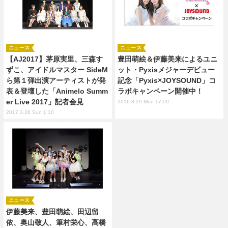
ニュース
ニュース
【AJ2017】茅原実里、三森す
豊田萌絵＆伊藤美来によるユニ
ずこ、アイドルマスター SideM
ット・Pyxisメジャーデビュー
ら第１弾出演アーティストが発
記念「Pyxis×JOYSOUND」コ
表＆登壇した「Animelo Summ
ラボキャンペーン開催中！
er Live 2017」記者会見
2016.8.29 Mon 17:00
2017.3.26 Sun 1:10
ニュース
伊藤美来、豊田萌絵、田辺留
依、奥山敬人、筆村栄心、高橋