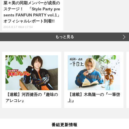
菜々美の同期メンバーが成長の
ステージ！ 「Style Party pre
sents FANFUN PARTY vol.1」
オフィシャルレポート到着!!
2016.8.17 Wed 17:54
もっと見る
【連載】河西健吾の『趣味の
【連載】木島隆一の『一筆啓
アレコレ』
上』
番組更新情報