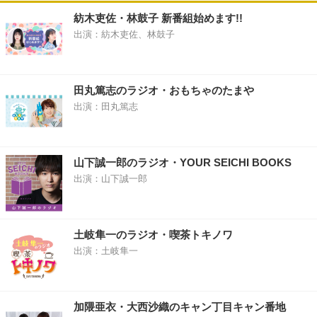
紡木吏佐・林鼓子 新番組始めます!!
出演：紡木吏佐、林鼓子
田丸篤志のラジオ・おもちゃのたまや
出演：田丸篤志
山下誠一郎のラジオ・YOUR SEICHI BOOKS
出演：山下誠一郎
土岐隼一のラジオ・喫茶トキノワ
出演：土岐隼一
加隈亜衣・大西沙織のキャン丁目キャン番地