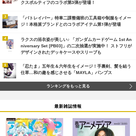
クスポルティフのコラボ第3弾が登場！
「パトレイバー」特車二課整備班の工具箱や制服をイメー
ジ！本格派ブランドとのコラボアイテム第1弾が登場
ラクスの浴衣姿が美しい♪ 「ガンダムカードゲーム 1st An
niversary Set [PB03]」の二次抽選が実施中！ ストフリが
デザインされたデッキケースやスリーブも
「忍たま」五年生＆六年生をイメージ！手裏剣、髪を結う
仕草…和の趣を感じさせる「MAYLA」パンプス
ランキングをもっと見る
最新雑誌情報