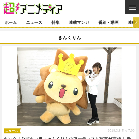
CL
ホーム
ニュース
特集
連載マンガ
番組・動画
連載
ニュース
きんくりん
ニュース一覧
アニメ
特集
ゲーム・アプリ
マンガ
特集一覧
カバー
連載マンガ
映画
音楽
インタビュー
レポート
連載マンガ一覧
連載一覧
番組・動画
グッズ
イベント
ラキりす
番組・動画一覧
ラジオ
連載・ブログ
声優
コスプレ
動画
連載・ブログ一覧
コラム
舞台
新帝スタ
編集部ブログ・お知らせ
2018.3.8 Thu 7:00
ニュース
キンクリ公式キャラ・きんくりんのアーティスト写真が完成！ 撮