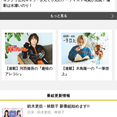
影は水瀬いのり！
もっと見る
【連載】河西健吾の『趣味の
【連載】木島隆一の『一筆啓
アレコレ』
上』
番組更新情報
紡木吏佐・林鼓子 新番組始めます!!
出演：紡木吏佐、林鼓子