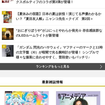
クスポルティフのコラボ第3弾が登場！
【夏休みの宿題】日本の夏は妖怪！演じてる声優わかるか
い？『夏目友人帳』ニャンコ先生＜クイズ 第2回＞
“おにぎりぼうや”がぷにっとやわらか発光☆ 存在感抜群な
のLEDルームライトが新登場
「ガンダム 閃光のハサウェイ」マフティーのマークと11時
の文字盤（XI）が暗闇で光る腕時計が登場！ シンプルで
様々な服装に合わせやすく、普段使いもバッチリ♪
ランキングをもっと見る
最新雑誌情報