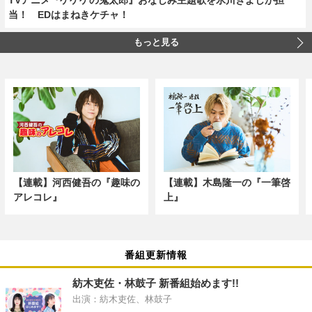
当！ EDはまねきケチャ！
もっと見る
【連載】河西健吾の『趣味の
【連載】木島隆一の『一筆啓
アレコレ』
上』
番組更新情報
紡木吏佐・林鼓子 新番組始めます!!
出演：紡木吏佐、林鼓子