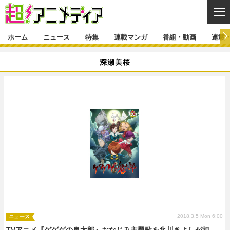
CL
ホーム
ニュース
特集
連載マンガ
番組・動画
連載
ニュース
深瀬美桜
ニュース一覧
アニメ
特集
ゲーム・アプリ
マンガ
特集一覧
カバー
連載マンガ
映画
音楽
インタビュー
レポート
連載マンガ一覧
連載一覧
番組・動画
グッズ
イベント
ラキりす
番組・動画一覧
ラジオ
連載・ブログ
声優
コスプレ
動画
連載・ブログ一覧
コラム
舞台
新帝スタ
編集部ブログ・お知らせ
2018.3.5 Mon 6:00
ニュース
TVアニメ『ゲゲゲの鬼太郎』おなじみ主題歌を氷川きよしが担