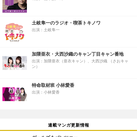
土岐隼一のラジオ・喫茶トキノワ
出演：土岐隼一
加隈亜衣・大西沙織のキャン丁目キャン番地
出演：加隈亜衣（亜衣キャン）、大西沙織 （さおキャ
ン）
特命取材班 小林愛香
出演：小林愛香
連載マンガ更新情報