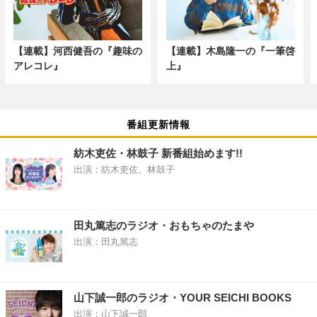
【連載】河西健吾の『趣味の
【連載】木島隆一の『一筆啓
アレコレ』
上』
番組更新情報
紡木吏佐・林鼓子 新番組始めます!!
出演：紡木吏佐、林鼓子
田丸篤志のラジオ・おもちゃのたまや
出演：田丸篤志
山下誠一郎のラジオ・YOUR SEICHI BOOKS
出演：山下誠一郎