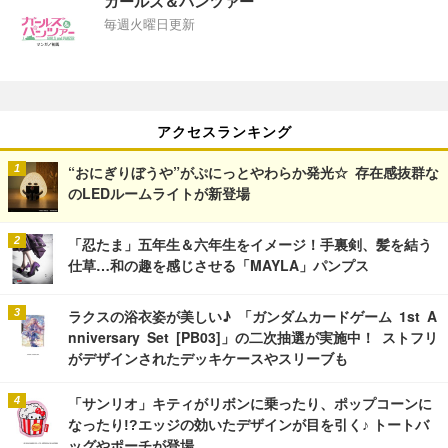
ガールズ＆パンツァー
毎週火曜日更新
アクセスランキング
“おにぎりぼうや”がぷにっとやわらか発光☆ 存在感抜群な
のLEDルームライトが新登場
「忍たま」五年生＆六年生をイメージ！手裏剣、髪を結う
仕草…和の趣を感じさせる「MAYLA」パンプス
ラクスの浴衣姿が美しい♪ 「ガンダムカードゲーム 1st A
nniversary Set [PB03]」の二次抽選が実施中！ ストフリ
がデザインされたデッキケースやスリーブも
「サンリオ」キティがリボンに乗ったり、ポップコーンに
なったり!?エッジの効いたデザインが目を引く♪ トートバ
ッグやポーチが登場