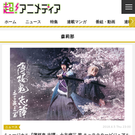
CL
ホーム
ニュース
特集
連載マンガ
番組・動画
連載
ニュース
森莉那
ニュース一覧
アニメ
特集
ゲーム・アプリ
マンガ
特集一覧
カバー
連載マンガ
映画
音楽
インタビュー
レポート
連載マンガ一覧
連載一覧
番組・動画
グッズ
イベント
ラキりす
番組・動画一覧
ラジオ
連載・ブログ
声優
コスプレ
動画
連載・ブログ一覧
コラム
舞台
新帝スタ
編集部ブログ・お知らせ
2018.4.5 Thu 23:00
ニュース
ミュージカル『薄桜鬼 志譚』土方歳三 篇 キャラクタービジュアル