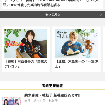
罪』OPの進化した楽曲制作秘話を語る
もっと見る
【連載】河西健吾の『趣味の
【連載】木島隆一の『一筆啓
アレコレ』
上』
番組更新情報
紡木吏佐・林鼓子 新番組始めます!!
出演：紡木吏佐、林鼓子