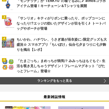
「モンチッチ」が“TENKYU”の着ぐるみに♪ atmosコラボ
アイテム登場！キーチェーン＆Tシャツを展開
「サンリオ」キティがリボンに乗ったり、ポップコーンに
なったり!?エッジの効いたデザインが目を引く♪ トートバ
ッグやポーチが登場
ちいかわ、ハチワレ、うさぎ達が浴衣姿に♪限定グッズも大
盛況☆ スマホアプリ「ちいぽけ」仙台七夕まつりに七夕飾
りを掲出【レポ】
「たまごっち」まめっちが病気!? みみっちはもぐもぐ♪ 生
活を覗き見しちゃうデザイン！フレームマグネット「ぴた
っとフレーム」登場☆
ランキングをもっと見る
最新雑誌情報