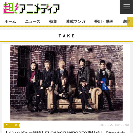
CL
ホーム
ニュース
特集
連載マンガ
番組・動画
連載
ニュース
ＴＡＫＥ
ニュース一覧
アニメ
特集
ゲーム・アプリ
マンガ
特集一覧
カバー
連載マンガ
映画
音楽
インタビュー
レポート
連載マンガ一覧
連載一覧
番組・動画
グッズ
イベント
ラキりす
番組・動画一覧
ラジオ
連載・ブログ
声優
コスプレ
動画
連載・ブログ一覧
コラム
舞台
新帝スタ
編集部ブログ・お知らせ
2018.2.27 Tue 20:00
ニュース
【インタビュー後編】FLOW×GRANRODEO再結成！『七つの大