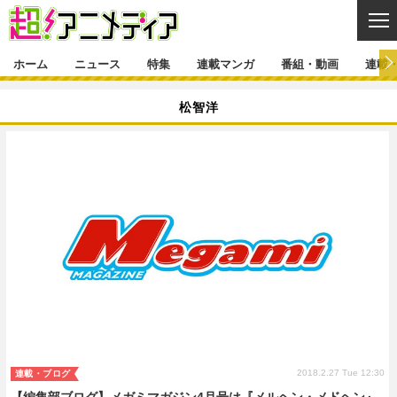
CL
ホーム
ニュース
特集
連載マンガ
番組・動画
連載
ニュース
松智洋
ニュース一覧
アニメ
特集
ゲーム・アプリ
マンガ
特集一覧
カバー
連載マンガ
映画
音楽
インタビュー
レポート
連載マンガ一覧
連載一覧
番組・動画
グッズ
イベント
ラキりす
番組・動画一覧
ラジオ
連載・ブログ
声優
コスプレ
動画
連載・ブログ一覧
コラム
舞台
新帝スタ
編集部ブログ・お知らせ
2018.2.27 Tue 12:30
連載・ブログ
【編集部ブログ】メガミマガジン4月号は『メルヘン・メドヘン』