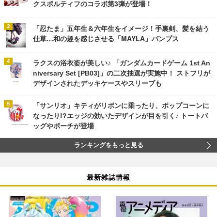
クスポルティフのコラボ第3弾が登場！
「忍たま」五年生＆六年生をイメージ！手裏剣、髪を結う
仕草…和の趣を感じさせる「MAYLA」パンプス
ラクスの浴衣姿が美しい♪ 「ガンダムカードゲーム 1st An
niversary Set [PB03]」の二次抽選が実施中！ ストフリが
デザインされたデッキケースやスリーブも
「サンリオ」キティがリボンに乗ったり、ポップコーンに
なったり!?エッジの効いたデザインが目を引く♪ トートバ
ッグやポーチが登場
ランキングをもっと見る
最新雑誌情報