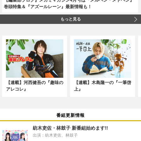
巻頭特集＆『アズールレーン』最新情報も！
もっと見る
【連載】河西健吾の『趣味の
【連載】木島隆一の『一筆啓
アレコレ』
上』
番組更新情報
紡木吏佐・林鼓子 新番組始めます!!
出演：紡木吏佐、林鼓子