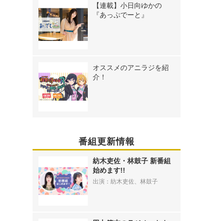
【連載】小日向ゆかの
『あっぷでーと』
オススメのアニラジを紹
介！
番組更新情報
紡木吏佐・林鼓子 新番組
始めます!!
出演：紡木吏佐、林鼓子