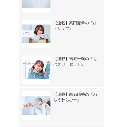
【連載】高田憂希の『ひ
トリップ』
【連載】吉武千颯の『ち
はクローゼット』
【連載】白石晴香の『わ
らうわらびー』