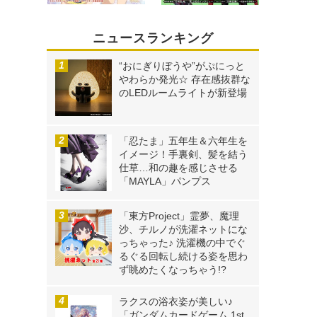
ニュースランキング
“おにぎりぼうや”がぷにっと
やわらか発光☆ 存在感抜群な
のLEDルームライトが新登場
「忍たま」五年生＆六年生を
イメージ！手裏剣、髪を結う
仕草…和の趣を感じさせる
「MAYLA」パンプス
「東方Project」霊夢、魔理
沙、チルノが洗濯ネットにな
っちゃった♪ 洗濯機の中でぐ
るぐる回転し続ける姿を思わ
ず眺めたくなっちゃう!?
ラクスの浴衣姿が美しい♪
「ガンダムカードゲーム 1st