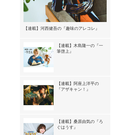
【連載】河西健吾の『趣味のアレコレ』
【連載】木島隆一の『一
筆啓上』
【連載】阿座上洋平の
『アザキャン！』
【連載】桑原由気の『ろ
ぐはうす』