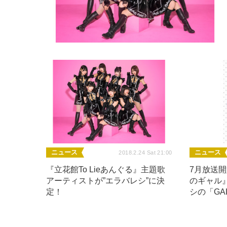
ニュース
ニュース
2018.2.24 Sat 21:00
『立花館To Lieあんぐる』主題歌
7月放送
アーティストが”エラバレシ”に決
のギャル
定！
シの「GA