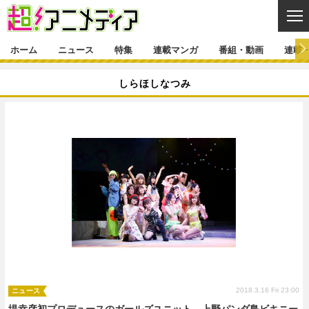
CL
ホーム
ニュース
特集
連載マンガ
番組・動画
連載
ニュース
しらほしなつみ
ニュース一覧
アニメ
特集
ゲーム・アプリ
マンガ
特集一覧
カバー
連載マンガ
映画
音楽
インタビュー
レポート
連載マンガ一覧
連載一覧
番組・動画
グッズ
イベント
ラキりす
番組・動画一覧
ラジオ
連載・ブログ
声優
コスプレ
動画
連載・ブログ一覧
コラム
舞台
新帝スタ
編集部ブログ・お知らせ
2018.3.16 Fri 23:00
ニュース
堤幸彦初プロデュースのガールズユニット、上野パンダ島ビキニー