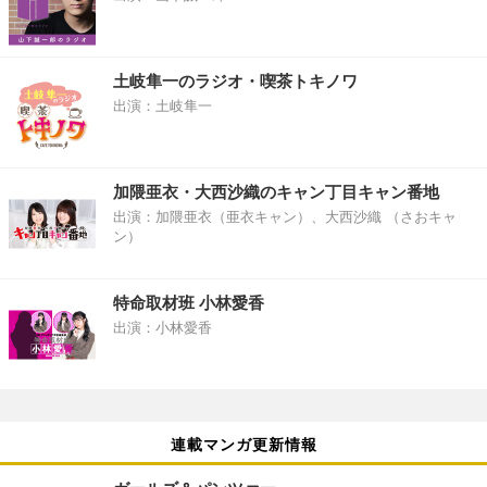
土岐隼一のラジオ・喫茶トキノワ
出演：土岐隼一
加隈亜衣・大西沙織のキャン丁目キャン番地
出演：加隈亜衣（亜衣キャン）、大西沙織 （さおキャ
ン）
特命取材班 小林愛香
出演：小林愛香
連載マンガ更新情報