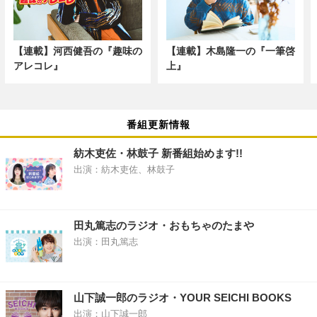
【連載】河西健吾の『趣味の
【連載】木島隆一の『一筆啓
アレコレ』
上』
番組更新情報
紡木吏佐・林鼓子 新番組始めます!!
出演：紡木吏佐、林鼓子
田丸篤志のラジオ・おもちゃのたまや
出演：田丸篤志
山下誠一郎のラジオ・YOUR SEICHI BOOKS
出演：山下誠一郎