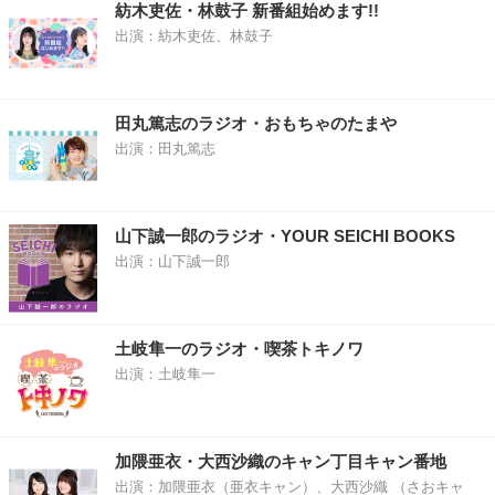
紡木吏佐・林鼓子 新番組始めます!!
出演：紡木吏佐、林鼓子
田丸篤志のラジオ・おもちゃのたまや
出演：田丸篤志
山下誠一郎のラジオ・YOUR SEICHI BOOKS
出演：山下誠一郎
土岐隼一のラジオ・喫茶トキノワ
出演：土岐隼一
加隈亜衣・大西沙織のキャン丁目キャン番地
出演：加隈亜衣（亜衣キャン）、大西沙織 （さおキャ