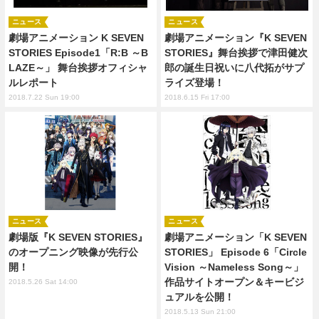
ニュース
ニュース
劇場アニメーション K SEVEN
劇場アニメーション『K SEVEN
STORIES Episode1「R:B ～B
STORIES』舞台挨拶で津田健次
LAZE～」 舞台挨拶オフィシャ
郎の誕生日祝いに八代拓がサプ
ルレポート
ライズ登場！
2018.7.22 Sun 19:00
2018.6.15 Fri 17:00
ニュース
ニュース
劇場版『K SEVEN STORIES』
劇場アニメーション「K SEVEN
のオープニング映像が先行公
STORIES」 Episode 6「Circle
開！
Vision ～Nameless Song～」
作品サイトオープン＆キービジ
2018.5.26 Sat 14:00
ュアルを公開！
2018.5.13 Sun 21:00