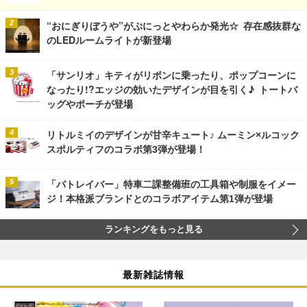
“おにぎりぼうや”がぷにっとやわらか発光☆ 存在感抜群な
のLEDルームライトが新登場
「サンリオ」キティがリボンに乗ったり、ポップコーンに
なったり!?エッジの効いたデザインが目を引く♪ トートバ
ッグやポーチが登場
リトルミイのデザインが甘辛キュート♪ ムーミン×ルコック
スポルティフのコラボ第3弾が登場！
「パトレイバー」特車二課整備班の工具箱や制服をイメー
ジ！本格派ブランドとのコラボアイテム第1弾が登場
ランキングをもっと見る
最新雑誌情報