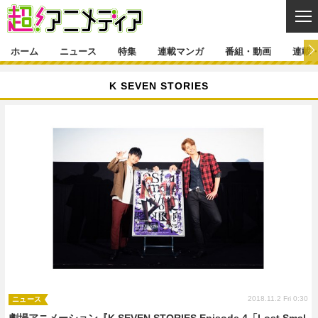
CL
ホーム
ニュース
特集
連載マンガ
番組・動画
連載
ニュース
K SEVEN STORIES
ニュース一覧
アニメ
特集
ゲーム・アプリ
マンガ
特集一覧
カバー
連載マンガ
映画
音楽
インタビュー
レポート
連載マンガ一覧
連載一覧
番組・動画
グッズ
イベント
ラキりす
番組・動画一覧
ラジオ
連載・ブログ
声優
コスプレ
動画
連載・ブログ一覧
コラム
舞台
新帝スタ
編集部ブログ・お知らせ
2018.11.2 Fri 0:30
ニュース
劇場アニメーション『K SEVEN STORIES Episode 4「Lost Smal