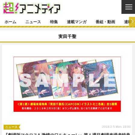
CL
ホーム
ニュース
特集
連載マンガ
番組・動画
連載
ニュース
実田千聖
ニュース一覧
アニメ
特集
ゲーム・アプリ
マンガ
特集一覧
カバー
連載マンガ
映画
音楽
インタビュー
レポート
連載マンガ一覧
連載一覧
番組・動画
グッズ
イベント
ラキりす
番組・動画一覧
ラジオ
連載・ブログ
声優
コスプレ
動画
連載・ブログ一覧
コラム
舞台
新帝スタ
編集部ブログ・お知らせ
2018.2.5 Mon 18:00
ニュース
『劇場版マクロスΔ 激情のワルキューレ』第１週目劇場来場者特典