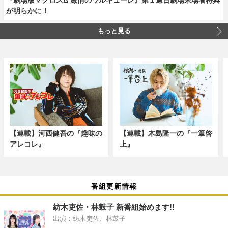
が明らかに！
もっと見る
【連載】河西健吾の『趣味の
【連載】木島隆一の『一筆啓
アレコレ』
上』
番組更新情報
紡木吏佐・林鼓子 新番組始めます!!
出演：紡木吏佐、林鼓子