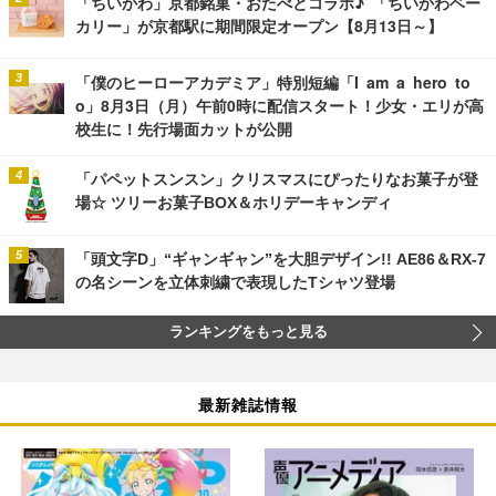
「ちいかわ」京都銘菓・おたべとコラボ♪ 「ちいかわベー
カリー」が京都駅に期間限定オープン【8月13日～】
「僕のヒーローアカデミア」特別短編「I am a hero to
o」8月3日（月）午前0時に配信スタート！少女・エリが高
校生に！先行場面カットが公開
「パペットスンスン」クリスマスにぴったりなお菓子が登
場☆ ツリーお菓子BOX＆ホリデーキャンディ
「頭文字D」“ギャンギャン”を大胆デザイン!! AE86＆RX-7
の名シーンを立体刺繍で表現したTシャツ登場
ランキングをもっと見る
最新雑誌情報