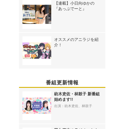
【連載】小日向ゆかの
『あっぷでーと』
オススメのアニラジを紹
介！
番組更新情報
紡木吏佐・林鼓子 新番組
始めます!!
出演：紡木吏佐、林鼓子