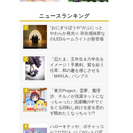
ニュースランキング
“おにぎりぼうや”がぷにっと
やわらか発光☆ 存在感抜群な
のLEDルームライトが新登場
「忍たま」五年生＆六年生を
イメージ！手裏剣、髪を結う
仕草…和の趣を感じさせる
「MAYLA」パンプス
「東方Project」霊夢、魔理
沙、チルノが洗濯ネットにな
っちゃった♪ 洗濯機の中でぐ
るぐる回転し続ける姿を思わ
ず眺めたくなっちゃう!?
ハローキティや、ポチャッコ
ら“はぴだんぶい”がレトロ可