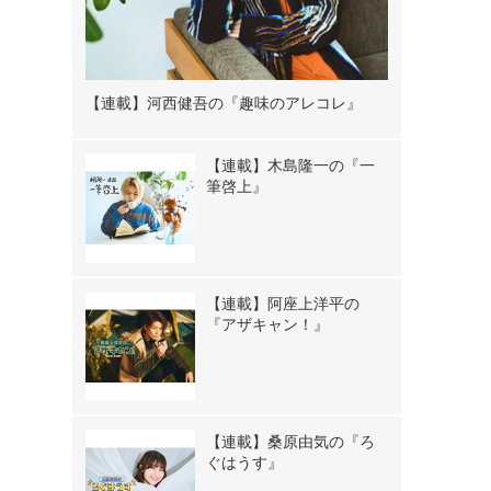
【連載】河西健吾の『趣味のアレコレ』
【連載】木島隆一の『一
筆啓上』
【連載】阿座上洋平の
『アザキャン！』
【連載】桑原由気の『ろ
ぐはうす』