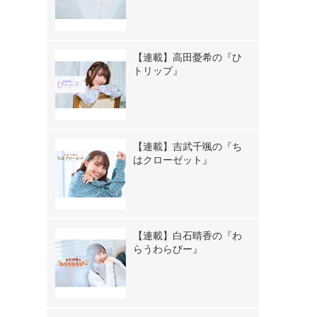
【連載】高田憂希の『ひ
トリップ』
【連載】吉武千颯の『ち
はクローゼット』
【連載】白石晴香の『わ
らうわらびー』