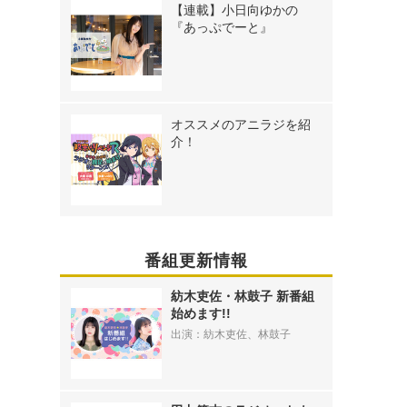
【連載】小日向ゆかの
『あっぷでーと』
オススメのアニラジを紹
介！
番組更新情報
紡木吏佐・林鼓子 新番組
始めます!!
出演：紡木吏佐、林鼓子