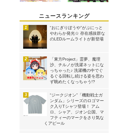
ニュースランキング
“おにぎりぼうや”がぷにっと
やわらか発光☆ 存在感抜群な
のLEDルームライトが新登場
「東方Project」霊夢、魔理
沙、チルノが洗濯ネットにな
っちゃった♪ 洗濯機の中でぐ
るぐる回転し続ける姿を思わ
ず眺めたくなっちゃう!?
“ジークジオン”「機動戦士ガ
ンダム」シリーズのロゴマー
ク入りTシャツ登場！ アム
ロ、シャア、ジオン公国、マ
フティーのマークをさり気な
くアピール