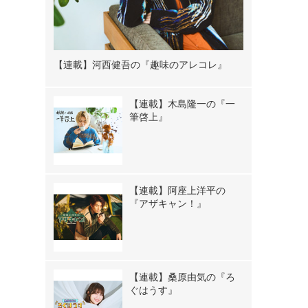
【連載】河西健吾の『趣味のアレコレ』
【連載】木島隆一の『一
筆啓上』
【連載】阿座上洋平の
『アザキャン！』
【連載】桑原由気の『ろ
ぐはうす』