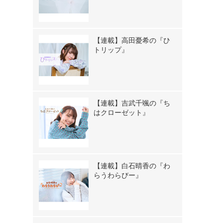
【連載】高田憂希の『ひ
トリップ』
【連載】吉武千颯の『ち
はクローゼット』
【連載】白石晴香の『わ
らうわらびー』