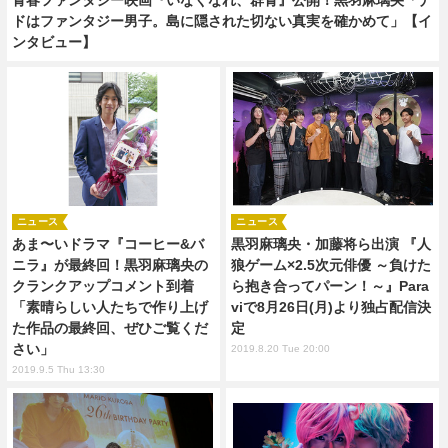
ドはファンタジー男子。島に隠された切ない真実を確かめて」【イ
ンタビュー】
ニュース
ニュース
あま〜いドラマ『コーヒー&バ
黒羽麻璃央・加藤将ら出演 『人
ニラ』が最終回！黒羽麻璃央の
狼ゲーム×2.5次元俳優 ～負けた
クランクアップコメント到着
ら抱き合ってパーン！～』Para
「素晴らしい人たちで作り上げ
viで8月26日(月)より独占配信決
た作品の最終回、ぜひご覧くだ
定
さい」
2019.8.20 Tue 20:00
2019.9.5 Thu 13:30