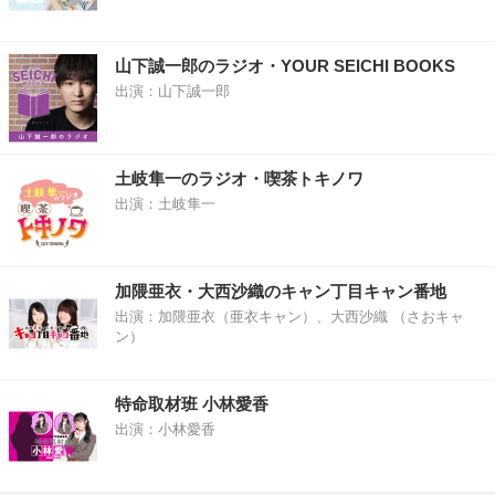
山下誠一郎のラジオ・YOUR SEICHI BOOKS
出演：山下誠一郎
土岐隼一のラジオ・喫茶トキノワ
出演：土岐隼一
加隈亜衣・大西沙織のキャン丁目キャン番地
出演：加隈亜衣（亜衣キャン）、大西沙織 （さおキャ
ン）
特命取材班 小林愛香
出演：小林愛香