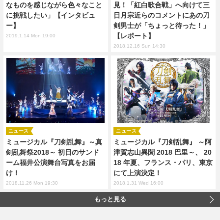
なものを感じながら色々なこと
見！「紅白歌合戦」へ向けて三
に挑戦したい」【インタビュ
日月宗近らのコメントにあの刀
ー】
剣男士が「ちょっと待った！」
【レポート】
2019.1.14 Mon 19:00
2018.12.16 Sun 14:30
ニュース
ニュース
ミュージカル『刀剣乱舞』～真
ミュージカル『刀剣乱舞』 ～阿
剣乱舞祭2018～ 初日のサンド
津賀志山異聞 2018 巴里～、 20
ーム福井公演舞台写真をお届
18 年夏、フランス・パリ、東京
け！
にて上演決定！
2018.11.26 Mon 19:30
2018.1.31 Wed 16:00
もっと見る