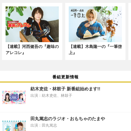
【連載】河西健吾の『趣味の
【連載】木島隆一の『一筆啓
アレコレ』
上』
番組更新情報
紡木吏佐・林鼓子 新番組始めます!!
出演：紡木吏佐、林鼓子
田丸篤志のラジオ・おもちゃのたまや
出演：田丸篤志