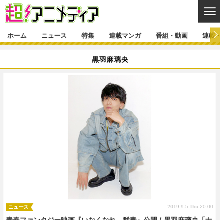
CL
ホーム
ニュース
特集
連載マンガ
番組・動画
連載
ニュース
黒羽麻璃央
ニュース一覧
アニメ
特集
ゲーム・アプリ
マンガ
特集一覧
カバー
連載マンガ
映画
音楽
インタビュー
レポート
連載マンガ一覧
連載一覧
番組・動画
グッズ
イベント
ラキりす
番組・動画一覧
ラジオ
連載・ブログ
声優
コスプレ
動画
連載・ブログ一覧
コラム
舞台
新帝スタ
編集部ブログ・お知らせ
2019.9.5 Thu 20:00
ニュース
青春ファンタジー映画『いなくなれ、群青』公開！黒羽麻璃央「ナ