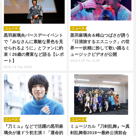
ニュース
ニュース
黒羽麻璃央バースデーイベント
黒羽麻璃央＆崎山つばさが誘う
で「みなさんに素敵な景色を見
「日清旅するエスニック」の世
せられるように」とファンに約
界ーー妖精に扮して歌い踊るミ
束！26歳の豊富など語る【レポ
ュージックビデオが公開
ート】
2019.4.18 Thu 11:00
2019.7.9 Tue 19:00
ニュース
ニュース
『刀ミュ』などで活躍の黒羽麻
ミュージカル『刀剣乱舞』〜真
璃央が連ドラ初主演！「運命的
剣乱舞祭2018〜最終公演前会