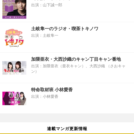
出演：山下誠一郎
土岐隼一のラジオ・喫茶トキノワ
出演：土岐隼一
加隈亜衣・大西沙織のキャン丁目キャン番地
出演：加隈亜衣（亜衣キャン）、大西沙織 （さおキャ
ン）
特命取材班 小林愛香
出演：小林愛香
連載マンガ更新情報