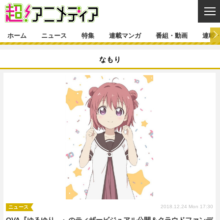
CL
ホーム
ニュース
特集
連載マンガ
番組・動画
連載
ニュース
なもり
ニュース一覧
アニメ
特集
ゲーム・アプリ
マンガ
特集一覧
カバー
連載マンガ
映画
音楽
インタビュー
レポート
連載マンガ一覧
連載一覧
番組・動画
グッズ
イベント
ラキりす
番組・動画一覧
ラジオ
連載・ブログ
声優
コスプレ
動画
連載・ブログ一覧
コラム
舞台
新帝スタ
編集部ブログ・お知らせ
2018.12.24 Mon 17:30
ニュース
OVA『ゆるゆり、』のティザービジュアル公開＆クラウドファンデ