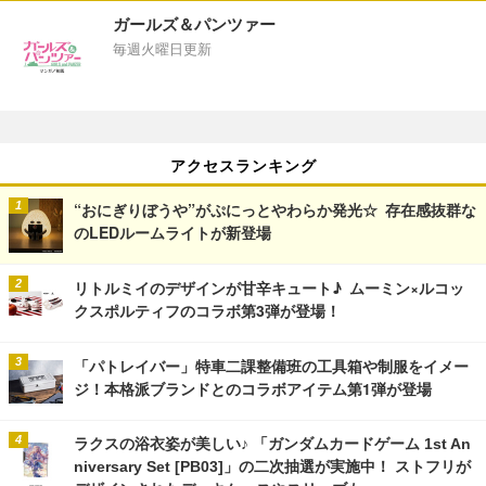
ガールズ＆パンツァー
毎週火曜日更新
アクセスランキング
“おにぎりぼうや”がぷにっとやわらか発光☆ 存在感抜群な
のLEDルームライトが新登場
リトルミイのデザインが甘辛キュート♪ ムーミン×ルコッ
クスポルティフのコラボ第3弾が登場！
「パトレイバー」特車二課整備班の工具箱や制服をイメー
ジ！本格派ブランドとのコラボアイテム第1弾が登場
ラクスの浴衣姿が美しい♪ 「ガンダムカードゲーム 1st An
niversary Set [PB03]」の二次抽選が実施中！ ストフリが