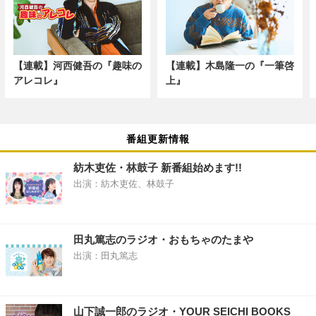
【連載】河西健吾の『趣味の
【連載】木島隆一の『一筆啓
アレコレ』
上』
番組更新情報
紡木吏佐・林鼓子 新番組始めます!!
出演：紡木吏佐、林鼓子
田丸篤志のラジオ・おもちゃのたまや
出演：田丸篤志
山下誠一郎のラジオ・YOUR SEICHI BOOKS