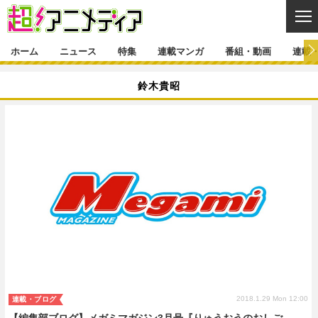
CL
ホーム
ニュース
特集
連載マンガ
番組・動画
連載
ニュース
鈴木貴昭
ニュース一覧
アニメ
特集
ゲーム・アプリ
マンガ
特集一覧
カバー
連載マンガ
映画
音楽
インタビュー
レポート
連載マンガ一覧
連載一覧
番組・動画
グッズ
イベント
ラキりす
番組・動画一覧
ラジオ
連載・ブログ
声優
コスプレ
動画
連載・ブログ一覧
コラム
舞台
新帝スタ
編集部ブログ・お知らせ
2018.1.29 Mon 12:00
連載・ブログ
【編集部ブログ】メガミマガジン3月号『りゅうおうのおしご