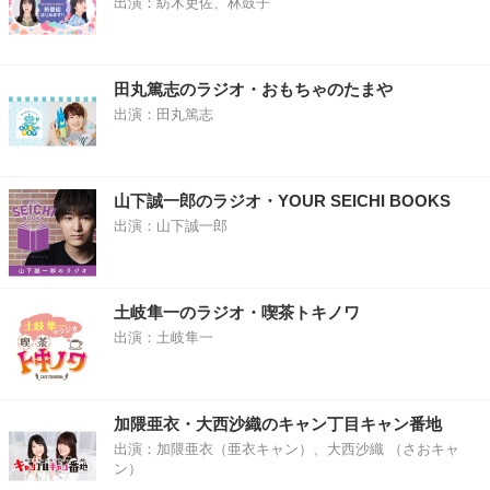
出演：紡木吏佐、林鼓子
田丸篤志のラジオ・おもちゃのたまや
出演：田丸篤志
山下誠一郎のラジオ・YOUR SEICHI BOOKS
出演：山下誠一郎
土岐隼一のラジオ・喫茶トキノワ
出演：土岐隼一
加隈亜衣・大西沙織のキャン丁目キャン番地
出演：加隈亜衣（亜衣キャン）、大西沙織 （さおキャ
ン）