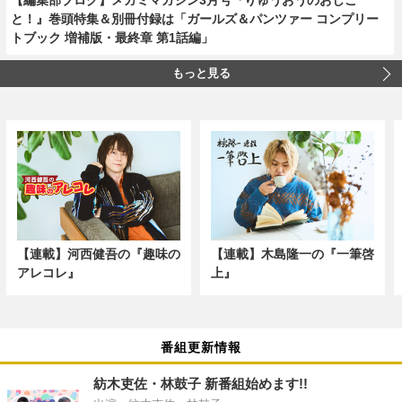
と！』巻頭特集＆別冊付録は「ガールズ＆パンツァー コンプリー
トブック 増補版・最終章 第1話編」
もっと見る
【連載】河西健吾の『趣味の
【連載】木島隆一の『一筆啓
アレコレ』
上』
番組更新情報
紡木吏佐・林鼓子 新番組始めます!!