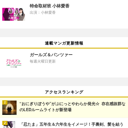
特命取材班 小林愛香
出演：小林愛香
連載マンガ更新情報
ガールズ＆パンツァー
毎週火曜日更新
アクセスランキング
“おにぎりぼうや”がぷにっとやわらか発光☆ 存在感抜群な
のLEDルームライトが新登場
「忍たま」五年生＆六年生をイメージ！手裏剣、髪を結う