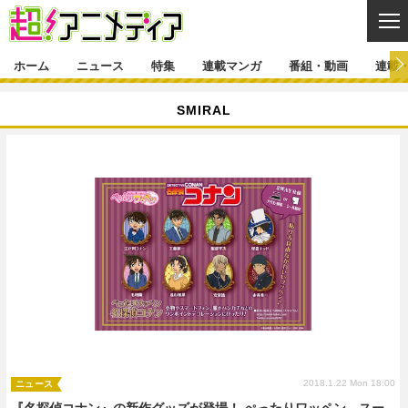
CL
ホーム
ニュース
特集
連載マンガ
番組・動画
連載
ニュース
SMIRAL
ニュース一覧
アニメ
特集
ゲーム・アプリ
マンガ
特集一覧
カバー
連載マンガ
映画
音楽
インタビュー
レポート
連載マンガ一覧
連載一覧
番組・動画
グッズ
イベント
ラキりす
番組・動画一覧
ラジオ
連載・ブログ
声優
コスプレ
動画
連載・ブログ一覧
コラム
舞台
新帝スタ
編集部ブログ・お知らせ
2018.1.22 Mon 18:00
ニュース
『名探偵コナン』の新作グッズが登場！ ぺったりワッペン、スー