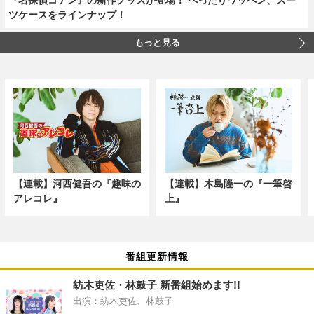
ツケースをラインナップ！
もっと見る
【連載】河西健吾の『趣味の
【連載】木島隆一の『一筆啓
アレコレ』
上』
番組更新情報
紡木吏佐・林鼓子 新番組始めます!!
出演：紡木吏佐、林鼓子