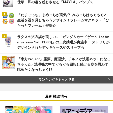
仕草…和の趣を感じさせる「MAYLA」パンプス
「たまごっち」まめっちが病気!? みみっちはもぐもぐ♪
生活を覗き見しちゃうデザイン！フレームマグネット「ぴ
たっとフレーム」登場☆
ラクスの浴衣姿が美しい♪ 「ガンダムカードゲーム 1st An
niversary Set [PB03]」の二次抽選が実施中！ ストフリが
デザインされたデッキケースやスリーブも
「東方Project」霊夢、魔理沙、チルノが洗濯ネットになっ
ちゃった♪ 洗濯機の中でぐるぐる回転し続ける姿を思わず
眺めたくなっちゃう!?
ランキングをもっと見る
最新雑誌情報