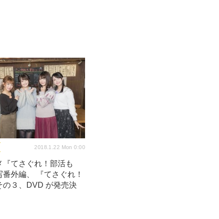
2018.1.22 Mon 0:00
メ『てさぐれ！部活も
写番外編、 『てさぐれ！
の３、DVD が発売決