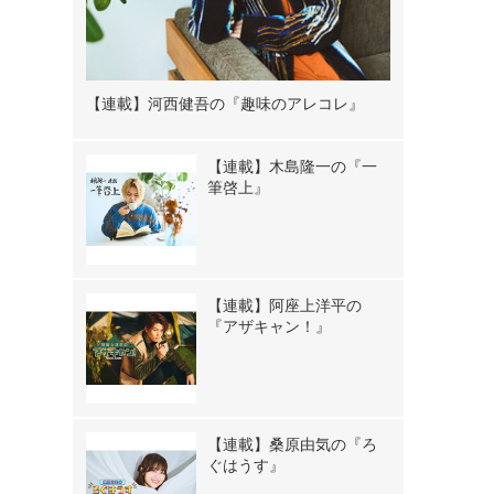
【連載】河西健吾の『趣味のアレコレ』
【連載】木島隆一の『一
筆啓上』
【連載】阿座上洋平の
『アザキャン！』
【連載】桑原由気の『ろ
ぐはうす』