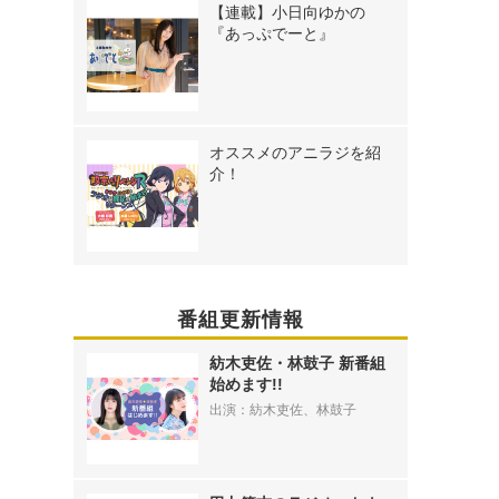
【連載】小日向ゆかの
『あっぷでーと』
オススメのアニラジを紹
介！
番組更新情報
紡木吏佐・林鼓子 新番組
始めます!!
出演：紡木吏佐、林鼓子