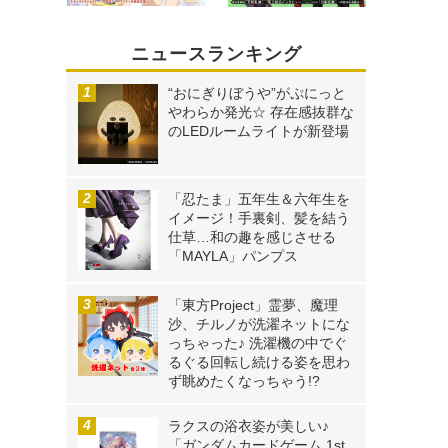
ニュースランキング
“おにぎりぼうや”がぷにっと
やわらか発光☆ 存在感抜群な
のLEDルームライトが新登場
「忍たま」五年生＆六年生を
イメージ！手裏剣、髪を結う
仕草…和の趣を感じさせる
「MAYLA」パンプス
「東方Project」霊夢、魔理
沙、チルノが洗濯ネットにな
っちゃった♪ 洗濯機の中でぐ
るぐる回転し続ける姿を思わ
ず眺めたくなっちゃう!?
ラクスの浴衣姿が美しい♪
「ガンダムカードゲーム 1st