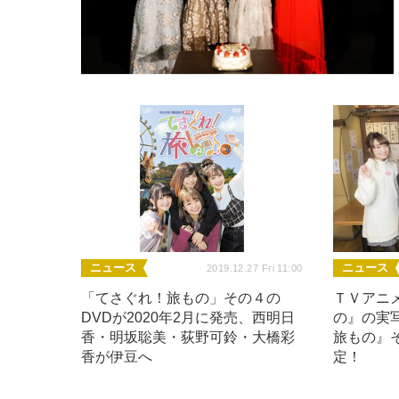
ニュース
ニュース
2019.12.27 Fri 11:00
「てさぐれ！旅もの」その４の
ＴＶアニ
DVDが2020年2月に発売、西明日
の』の実
香・明坂聡美・荻野可鈴・大橋彩
旅もの』そ
香が伊豆へ
定！