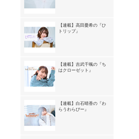
【連載】高田憂希の『ひ
トリップ』
【連載】吉武千颯の『ち
はクローゼット』
【連載】白石晴香の『わ
らうわらびー』